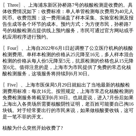
〖Three〗、上海浦东新区孙桥路7号的核酸检测是收费的。具
体收费情况如下：收费标准：单人单管检测每次费用为40元人
民币。收费范围：这一费用涵盖了样本采集、实验室检测及报
告生成等各个环节的成本。预约方式：为方便市民，孙桥路7
号的核酸检测点提供线上预约服务，市民可通过官方网站或手
机应用程序进行预约。
〖Four〗、上海自2022年6月1日起调整了公立医疗机构的核酸
检测费用。单样本检测的价格从25元降至16元，多人样本混合
检测的价格从每人份5元降至5元，抗原检测的价格也从15元降
至6元。值得注意的是，上海市为市民提供了免费的常态化核
酸检测服务，这项服务将持续到6月30日。
〖Five〗、上海市医保局5月29日就贴出了当地最新的核酸检
测费用标准：每次16元。按照规定，上海市常态化核酸检测的
免费检测服务将截至到6月30日。也就是说，进入7月份后如果
上海出入各类场所需要核酸阴性证明，老百姓可能要自己掏16
块钱。对于经常要出行的市民来说，如果做核酸要收钱，这可
是一笔不菲的开支。
核酸为什么突然开始收费了?