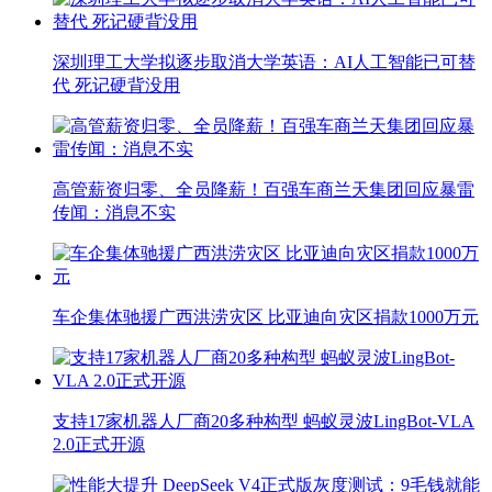
深圳理工大学拟逐步取消大学英语：AI人工智能已可替
代 死记硬背没用
高管薪资归零、全员降薪！百强车商兰天集团回应暴雷
传闻：消息不实
车企集体驰援广西洪涝灾区 比亚迪向灾区捐款1000万元
支持17家机器人厂商20多种构型 蚂蚁灵波LingBot-VLA
2.0正式开源