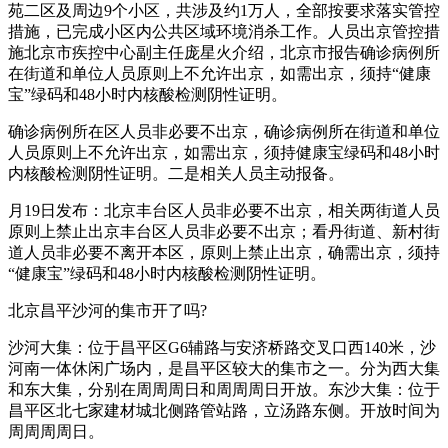
苑二区及周边9个小区，共涉及约1万人，全部按要求落实管控
措施，已完成小区内公共区域环境消杀工作。人员出京管控措
施北京市疾控中心副主任庞星火介绍，北京市报告确诊病例所
在街道和单位人员原则上不允许出京，如需出京，须持“健康
宝”绿码和48小时内核酸检测阴性证明。
确诊病例所在区人员非必要不出京，确诊病例所在街道和单位
人员原则上不允许出京，如需出京，须持健康宝绿码和48小时
内核酸检测阴性证明。二是相关人员主动报备。
月19日发布：北京丰台区人员非必要不出京，相关两街道人员
原则上禁止出京丰台区人员非必要不出京；看丹街道、新村街
道人员非必要不离开本区，原则上禁止出京，确需出京，须持
“健康宝”绿码和48小时内核酸检测阴性证明。
北京昌平沙河的集市开了吗?
沙河大集：位于昌平区G6辅路与安济桥路交叉口西140米，沙
河南一体休闲广场内，是昌平区较大的集市之一。分为西大集
和东大集，分别在周周周日和周周周日开放。东沙大集：位于
昌平区北七家建材城北侧路管站路，立汤路东侧。开放时间为
周周周周日。