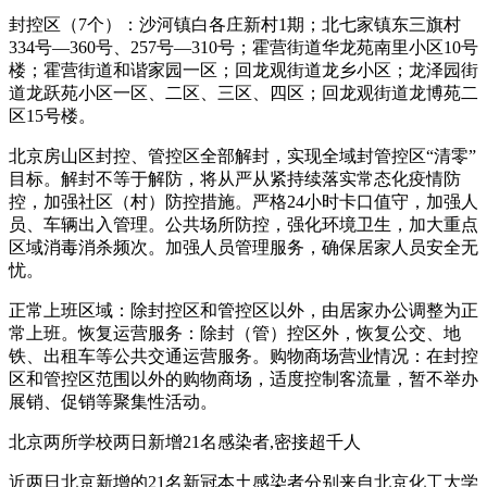
封控区（7个）：沙河镇白各庄新村1期；北七家镇东三旗村
334号—360号、257号—310号；霍营街道华龙苑南里小区10号
楼；霍营街道和谐家园一区；回龙观街道龙乡小区；龙泽园街
道龙跃苑小区一区、二区、三区、四区；回龙观街道龙博苑二
区15号楼。
北京房山区封控、管控区全部解封，实现全域封管控区“清零”
目标。解封不等于解防，将从严从紧持续落实常态化疫情防
控，加强社区（村）防控措施。严格24小时卡口值守，加强人
员、车辆出入管理。公共场所防控，强化环境卫生，加大重点
区域消毒消杀频次。加强人员管理服务，确保居家人员安全无
忧。
正常上班区域：除封控区和管控区以外，由居家办公调整为正
常上班。恢复运营服务：除封（管）控区外，恢复公交、地
铁、出租车等公共交通运营服务。购物商场营业情况：在封控
区和管控区范围以外的购物商场，适度控制客流量，暂不举办
展销、促销等聚集性活动。
北京两所学校两日新增21名感染者,密接超千人
近两日北京新增的21名新冠本土感染者分别来自北京化工大学