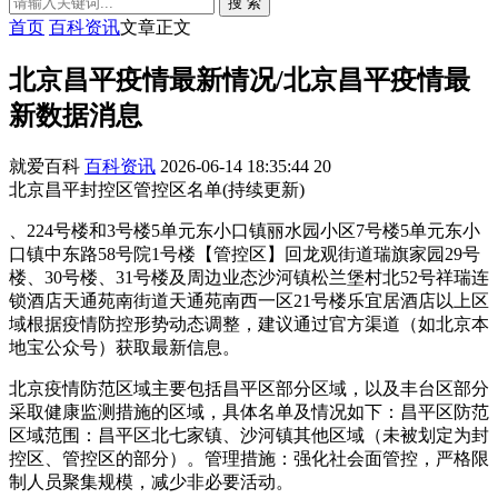
搜 索
首页
百科资讯
文章正文
北京昌平疫情最新情况/北京昌平疫情最
新数据消息
就爱百科
百科资讯
2026-06-14 18:35:44
20
北京昌平封控区管控区名单(持续更新)
、224号楼和3号楼5单元东小口镇丽水园小区7号楼5单元东小
口镇中东路58号院1号楼【管控区】回龙观街道瑞旗家园29号
楼、30号楼、31号楼及周边业态沙河镇松兰堡村北52号祥瑞连
锁酒店天通苑南街道天通苑南西一区21号楼乐宜居酒店以上区
域根据疫情防控形势动态调整，建议通过官方渠道（如北京本
地宝公众号）获取最新信息。
北京疫情防范区域主要包括昌平区部分区域，以及丰台区部分
采取健康监测措施的区域，具体名单及情况如下：昌平区防范
区域范围：昌平区北七家镇、沙河镇其他区域（未被划定为封
控区、管控区的部分）。管理措施：强化社会面管控，严格限
制人员聚集规模，减少非必要活动。