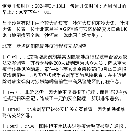
恢复开集时间：2024年3月13日。每周开集时间：周周周日的
早上7：00至下午4：00。
昌平沙河有以下两个较大的集市：沙河大集和东沙大集。沙河
大集：位置：位于北京昌平区G6辅路与安济桥路交叉口西140
米（地图搜索全称：沙河南一体休闲广场大集）。
北京一新增病例隐瞒涉疫行程被立案调查
〖One〗、北京新增病例刘某某因隐瞒涉疫行程被丰台警方依
法立案调查，其行为导致260人被判定为风险人员，造成重大
疫情传播风险隐患。案件核心事实北京疾控部门8月15日通报
新增病例中，3号无症状感染者刘某某为尽快返京，在申诉解
除健康宝弹窗时涉嫌隐瞒曾前往中高风险地区的行程信息。
〖Two〗、非常恶劣，因为他不仅瞒报了行程，而且还没有按
照规定扫码登记，造成了一定的安全隐患，所以非常恶劣。
〖Three〗、北京刘某已被公安机关立案侦查，因为他涉嫌妨
碍传染防治罪。
〖Four〗、北京一阳性拒不承认去过涉疫烤鸭店被警方通报，