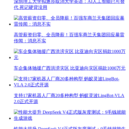
深圳理工大学拟逐步取消大学英语：AI人工智能已可替
代 死记硬背没用
高管薪资归零、全员降薪！百强车商兰天集团回应暴雷
传闻：消息不实
车企集体驰援广西洪涝灾区 比亚迪向灾区捐款1000万元
支持17家机器人厂商20多种构型 蚂蚁灵波LingBot-VLA
2.0正式开源
性能大提升 DeepSeek V4正式版灰度测试：9毛钱就能生