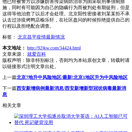
他已经被警方以涉嫌妨害传染病防治罪为由采取刑事强制措
施，同时有可能因为自己的隐瞒行为而被判处有期徒刑，但是
这得等他治愈了以后才会处理。北京阳性密接者刘某某拒不承
认去过涉疫烤鸭店榆乐轩，在社区盘问的时候拒绝提供自己的
行程以及拒绝配合调查。
标签：
北京昌平疫情最新情况
本文地址：
http://92jkw.com/34424.html
文章来源：
就爱百科
版权声明：
除非特别标注，否则均为本站原创文章，转载时请
以链接形式注明文章出处。
上一篇
北京7地升中风险地区/最新!北京1地区升为中风险地区
下一篇
西安新增病例最新消息/西安新增新型冠状病毒最新消
息
相关文章