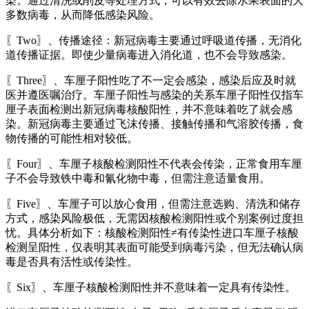
染。通过清洗或削皮等处理方式，可以有效去除水果表面的大
多数病毒，从而降低感染风险。
〖Two〗、传播途径：新冠病毒主要通过呼吸道传播，无消化
道传播证据。即使少量病毒进入消化道，也不会导致感染。
〖Three〗、车厘子阳性吃了不一定会感染，感染后应及时就
医并遵医嘱治疗。车厘子阳性与感染的关系车厘子阳性仅指车
厘子表面检测出新冠病毒核酸阳性，并不意味着吃了就会感
染。新冠病毒主要通过飞沫传播、接触传播和气溶胶传播，食
物传播的可能性相对较低。
〖Four〗、车厘子核酸检测阳性不代表会传染，正常食用车厘
子不会导致铁中毒和氰化物中毒，但需注意适量食用。
〖Five〗、车厘子可以放心食用，但需注意选购、清洗和储存
方式，感染风险极低，无需因核酸检测阳性或个别案例过度担
忧。具体分析如下：核酸检测阳性≠有传染性进口车厘子核酸
检测呈阳性，仅表明其表面可能受到病毒污染，但无法确认病
毒是否具有活性或传染性。
〖Six〗、车厘子核酸检测阳性并不意味着一定具有传染性。