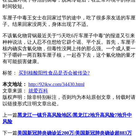
时间较短。
车厘子中毒王女士在回家过节的途中，吃了很多亲友送的车厘
子。结果回家没两天，身体出现了不适。
不该氰化物背锅最近关于“5天吃6斤车厘子中毒”的报道又引来
种种说法，让人忍不住想给它辟个谣、平个反。首先，车厘子
核内确实含氰化物，但毒性没网上传的那么强。一个成人要一
下子嚼碎一两百颗车厘子核，一起吞下去，这个氰化物的量才
有可能损害健康。
标签：
买到核酸阳性食品是否会被传染?
本文地址：
http://92jkw.com/34430.html
文章来源：
就爱百科
版权声明：
除非特别标注，否则均为本站原创文章，转载时请
以链接形式注明文章出处。
上一篇
黑龙江一镇升高风险地区/黑龙江2地升高风险7地升中
风险
下一篇
美国新冠肺炎确诊近200万/美国新冠肺炎确诊超883万