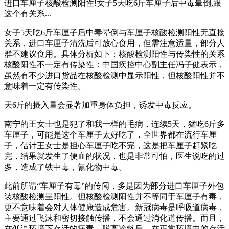
进口车厘子核酸检测阳性!女子5天吃6斤车厘子后中毒晕倒,跟
这个有关系...
女子5天吃6斤车厘子后中毒晕倒与车厘子核酸检测阳性无直接
关系，进口车厘子清洗后可放心食用，但需注意适量，部分人
群不建议食用。具体分析如下：核酸检测阳性与传染性的关系
核酸阳性不一定有传染性：中国疾控中心副主任冯子健表示，
虽然有不少进口货品在核酸检测中显示阳性，但核酸阳性并不
意味着一定有传染性。
天6斤的摄入量会显著加重身体负担，诱发中毒反应。
南宁的王女士也是犯了和我一样的毛病，连续5天，猛吃6斤多
车厘子，可能是这个车厘子太好吃了，全世界都在流行车厘
子，估计王女士是担心车厘子吃不完，这是把车厘子赶紧吃
完，结果就发生了便血的状况，也是非常可怕，医生说吃的过
多，造成了铁中毒，氰化物中毒。
此前所谓“车厘子有毒”的传闻，多是因为部分进口车厘子外包
装核酸检测呈阳性。但核酸检测阳性并不等同于车厘子有毒，
更不意味着会对人体健康造成危害。新冠病毒是呼吸道病毒，
主要通过飞沫和密切接触传播，不会通过消化道传播。而且，
在低温环境下存活的病毒，脱离冷链后，在正常环境中的存活