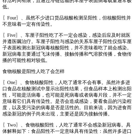
存活时间有限，且通过冷链运输的车厘子表面病毒载量通常极
低。
〖Four〗、虽然不少进口货品核酸检测呈阳性，但核酸阳性并
不意味着一定有传染性。
〖Five〗、车厘子阳性吃了不一定会感染，感染后应及时就医
并遵医嘱治疗。车厘子阳性与感染的关系车厘子阳性仅指车厘
子表面检测出新冠病毒核酸阳性，并不意味着吃了就会感染。
新冠病毒主要通过飞沫传播、接触传播和气溶胶传播，食物传
播的可能性相对较低。
食物核酸是阳性人吃了会怎样
〖One〗、食物核酸阳性，人吃了通常不会有事。虽然许多进
口食品在核酸测试中显示出阳性结果，但食品样本上检测出阳
性，可能是活病毒，也可能是死病毒或者病毒片段，并不一定
意味着它们具有传染性。是否会造成感染，要看食品的污染程
度，以及受污染的病毒是否是活性的。目前来说，因为进食而
感染新冠的例子尚未出现，主要还是因为接触传播。
〖Two〗、食物核酸阳性，人吃了通常不会感染新冠病毒。具
体解释如下：食品阳性不一定意味具有传染性：虽然许多进口