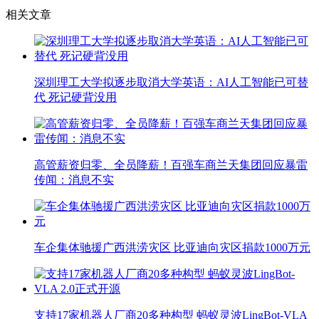
相关文章
深圳理工大学拟逐步取消大学英语：AI人工智能已可替
代 死记硬背没用
高管薪资归零、全员降薪！百强车商兰天集团回应暴雷
传闻：消息不实
车企集体驰援广西洪涝灾区 比亚迪向灾区捐款1000万元
支持17家机器人厂商20多种构型 蚂蚁灵波LingBot-VLA