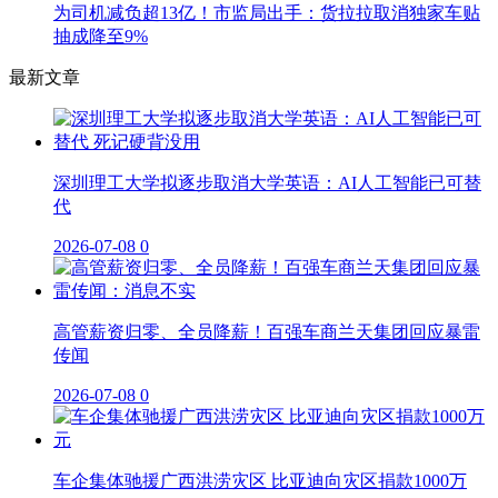
为司机减负超13亿！市监局出手：货拉拉取消独家车贴
抽成降至9%
最新文章
深圳理工大学拟逐步取消大学英语：AI人工智能已可替
代
2026-07-08
0
高管薪资归零、全员降薪！百强车商兰天集团回应暴雷
传闻
2026-07-08
0
车企集体驰援广西洪涝灾区 比亚迪向灾区捐款1000万