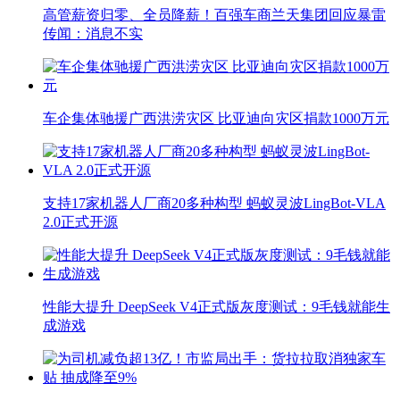
高管薪资归零、全员降薪！百强车商兰天集团回应暴雷
传闻：消息不实
车企集体驰援广西洪涝灾区 比亚迪向灾区捐款1000万元
支持17家机器人厂商20多种构型 蚂蚁灵波LingBot-VLA
2.0正式开源
性能大提升 DeepSeek V4正式版灰度测试：9毛钱就能生
成游戏