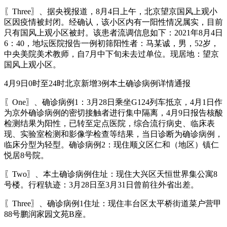
〖Three〗、据央视报道，8月4日上午，北京望京国风上观小
区因疫情被封闭。经确认，该小区内有一阳性情况属实，目前
只有国风上观小区被封。该患者流调信息如下：2021年8月4日
6：40，地坛医院报告一例初筛阳性者：马某诚，男，52岁，
中央美院美术教师，自7月中下旬未去过单位。现居地：望京
国风上观小区。
4月9日0时至24时北京新增3例本土确诊病例详情通报
〖One〗、确诊病例1：3月28日乘坐G124列车抵京，4月1日作
为京外确诊病例的密切接触者进行集中隔离，4月9日报告核酸
检测结果为阳性，已转至定点医院，综合流行病史、临床表
现、实验室检测和影像学检查等结果，当日诊断为确诊病例，
临床分型为轻型。确诊病例2：现住顺义区仁和（地区）镇仁
悦居8号院。
〖Two〗、本土确诊病例住址：现住大兴区天恒世界集公寓8
号楼。行程轨迹：3月28日至3月31日曾前往外省出差。
〖Three〗、确诊病例1住址：现住丰台区太平桥街道菜户营甲
88号鹏润家园文苑B座。