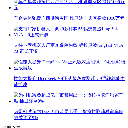
车企集体驰援广西洪涝灾区 比亚迪向灾区捐款1000万元
支持17家机器人厂商20多种构型 蚂蚁灵波LingBot-VLA
2.0正式开源
性能大提升 DeepSeek V4正式版灰度测试：9毛钱就能生
成游戏
为司机减负超13亿！市监局出手：货拉拉取消独家车贴
抽成降至9%