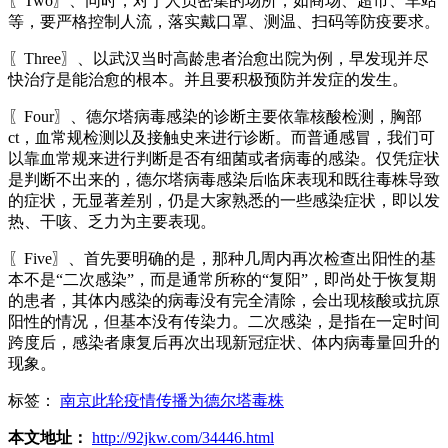
〖Two〗、同时，对于人员密集的场所，如商场、超市、车站
等，要严格控制人流，落实戴口罩、测温、扫码等防疫要求。
〖Three〗、以武汉当时高龄患者治愈出院为例，早发现并尽
快治疗是能治愈的根本。并且要积极预防并发症的发生。
〖Four〗、德尔塔病毒感染的诊断主要依靠核酸检测，胸部
ct，血常规检测以及接触史来进行诊断。而普通感冒，我们可
以靠血常规来进行判断是否有细菌或者病毒的感染。仅凭症状
是判断不出来的，德尔塔病毒感染后临床表现和既往毒株导致
的症状，无显著差别，仍是大家熟悉的一些感染症状，即以发
热、干咳、乏力为主要表现。
〖Five〗、首先要明确的是，那种几周内再次检查出阳性的基
本不是“二次感染”，而是通常所称的“复阳”，即尚处于恢复期
的患者，其体内感染的病毒没有完全清除，会出现核酸或抗原
阳性的情况，但基本没有传染力。二次感染，是指在一定时间
跨度后，感染者康复后再次出现新冠症状、体内病毒量回升的
现象。
标签：
南京此轮疫情传播为德尔塔毒株
本文地址：
http://92jkw.com/34446.html