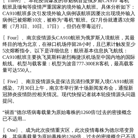
〖Three〗、本轮疫情爆发的罪魁祸首是俄罗斯CA910“毒机”
航班及缅甸等疫情严重国家的境外输入航班。具体分析如下：
CA910航班多次引发境外输入病例该航班因屡次出现境外输入
病例已被熔断10次，被称为“毒机”航班。仅7月份就遭遇3次熔
断（7月3日、10日、17日），但仍在带毒运行。
〖Four〗、南京疫情源头CA910航班为俄罗斯入境航班，其最
终目的地为北京，在禄口机场停留28小时，且已累计触发至少
5次熔断指令。以下是详细信息：航班基本信息执飞航线：
CA910航班主要执飞莫斯科谢烈梅捷沃机场至中国内地的国际
航线。机型与载客量：机型为波音777-300ER客机，最高载客
量可达550人。
〖Five〗、南京疫情源头是保洁员清扫俄罗斯入境CA910航班
感染。7月30日上午，南京市举行第十场新闻发布会，通报新
冠肺炎疫情防控相关情况。现代快报记者就本轮疫情源头问题
提问。
“祸首”德尔塔病毒载量为原始毒株的1260倍!过去的密接概念
已不适用...
〖One〗、成为此次疫情重灾区，此次疫情毒株为德尔塔变异
株，其病毒载量为原始毒株的1260倍，过去的密接概念已不适