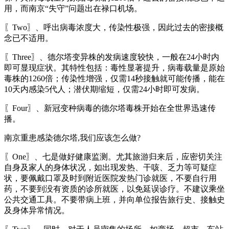
用，而南京“失守”问题出在禄口机场。
〖Two〗、呼出病毒浓度大，传染性极强，因此过去的密接概
念已不适用。
〖Three〗、德尔塔变异株的发病速度较快，一般在24小时内
即可显现症状。其特性包括：毒性显著提升，病毒载量是原始
毒株的1260倍；传染性增强，仅需14秒接触就可能传播，能在
10天内感染5代人；潜伏期缩短，仅需24小时即可发病。
〖Four〗、新冠变种病毒的德尔塔毒株开始在全世界迅速传
播。
南京重患感染德尔塔,我们应该怎么做?
〖One〗、七是做好健康监测。尤其旅游归来后，应密切关注
自身及家人的身体状况，如出现发热、干咳、乏力等可疑症
状，要佩戴口罩及时到附近医院发热门诊就医，不要自行用
药，不要到没有资质的诊所就医，以免延误诊疗。不建议乘坐
公共交通工具。不要带病上班，并向单位报告旅行史、接触史
及身体异常情况。