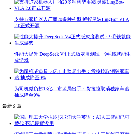
支持17家机器人厂商20多种构型 蚂蚁灵波LingBot-VLA
2.0正式开源
性能大提升 DeepSeek V4正式版灰度测试：9毛钱就能生
成游戏
为司机减负超13亿！市监局出手：货拉拉取消独家车贴
抽成降至9%
最新文章