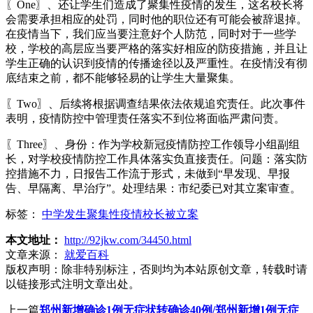
〖One〗、还让学生们造成了聚集性疫情的发生，这名校长将
会需要承担相应的处罚，同时他的职位还有可能会被辞退掉。
在疫情当下，我们应当要注意好个人防范，同时对于一些学
校，学校的高层应当要严格的落实好相应的防疫措施，并且让
学生正确的认识到疫情的传播途径以及严重性。在疫情没有彻
底结束之前，都不能够轻易的让学生大量聚集。
〖Two〗、后续将根据调查结果依法依规追究责任。此次事件
表明，疫情防控中管理责任落实不到位将面临严肃问责。
〖Three〗、身份：作为学校新冠疫情防控工作领导小组副组
长，对学校疫情防控工作具体落实负直接责任。问题：落实防
控措施不力，日报告工作流于形式，未做到“早发现、早报
告、早隔离、早治疗”。处理结果：市纪委已对其立案审查。
标签：
中学发生聚集性疫情校长被立案
本文地址：
http://92jkw.com/34450.html
文章来源：
就爱百科
版权声明：
除非特别标注，否则均为本站原创文章，转载时请
以链接形式注明文章出处。
上一篇
郑州新增确诊1例无症状转确诊40例/郑州新增1例无症