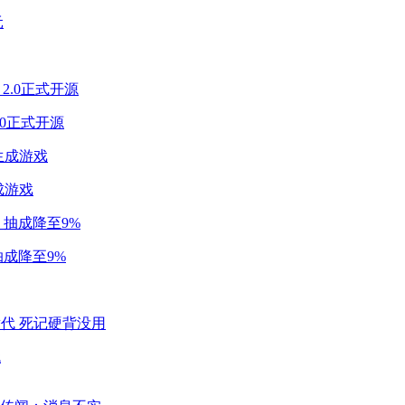
2.0正式开源
成游戏
成降至9%
代