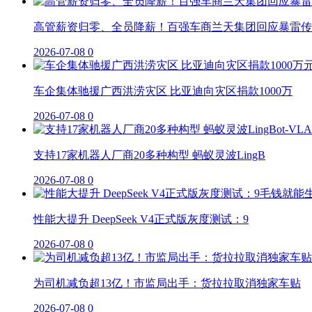
高管薪资归零、全员降薪！百强车商兰天集团回应暴雷传
2026-07-08
0
车企集体驰援广西洪涝灾区 比亚迪向灾区捐款1000万
2026-07-08
0
支持17家机器人厂商20多种构型 蚂蚁灵波LingB
2026-07-08
0
性能大提升 DeepSeek V4正式版灰度测试：9
2026-07-08
0
为司机减负超13亿！市监局出手：货拉拉取消独家车贴
2026-07-08
0