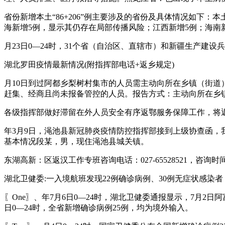
省份新增本土“86+206”例主要涉及的省份及具体情况如下
海新增5例，显示其仍存在局部传播风险；江西新增5例；海南
月23日0—24时，31个省（自治区、直辖市）和新疆生产建
湖北罗田疫情最新情况(附指挥部电话+返乡规定)
月10日到过阿都乡梨树村集市的人员需主动向所在乡镇（街道
赶集、经商且尚未报备管控的人员。报告方式：主动向所在乡
各级指挥部做好滞留在外人员安全有序返鄂服务保障工作，将
年3月9日，渑池县新冠肺炎疫情防控指挥部接到上级协查函
基本情况段某，男，现住渑池县城关镇。
东湖高新：区返汉工作专班咨询电话：027-65528521，咨询时间：
湖北卫健委:一入境航班发现22例确诊病例、30例无症状感染者
〖One〗、年7月6日0—24时，湖北卫健委通报显示，7月2日
日0—24时，全省新增确诊病例25例，均为境外输入。