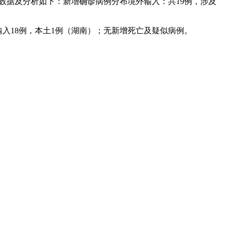
体数据及分析如下：新增确诊病例分布境外输入：共19例，涉及
境外输入18例，本土1例（湖南）；无新增死亡及疑似病例。