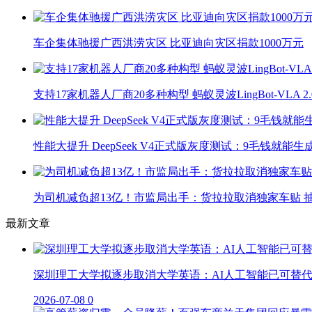
车企集体驰援广西洪涝灾区 比亚迪向灾区捐款1000万元
支持17家机器人厂商20多种构型 蚂蚁灵波LingBot-VLA 
性能大提升 DeepSeek V4正式版灰度测试：9毛钱就能生
为司机减负超13亿！市监局出手：货拉拉取消独家车贴 抽
最新文章
深圳理工大学拟逐步取消大学英语：AI人工智能已可替
2026-07-08
0