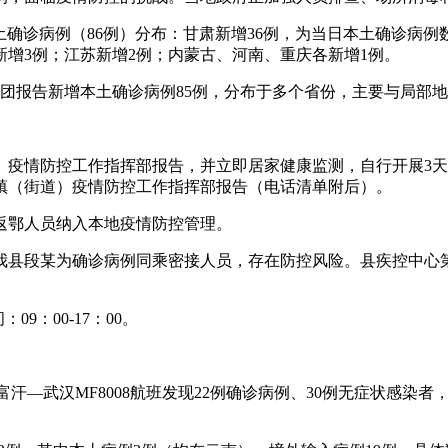
：本土确诊病例（86例）分布：甘肃新增36例，为当日本土确诊病
新增3例；江苏新增2例；内蒙古、河南、重庆各新增1例。
设兵团报告新增本土确诊病例85例，分布于多个省份，主要与局
）疫情防控工作指挥部报告，并立即居家健康监测，自行开展3天3
镇（街道）疫情防控工作指挥部报告（电话清单附后）。
返鄂人员纳入本地疫情防控管理。
，我县段某为确诊病例同乘密接人员，存在防控风险。县疾控中心
09：00-17：00。
阿富汗—武汉MF8008航班发现22例确诊病例、30例无症状感染