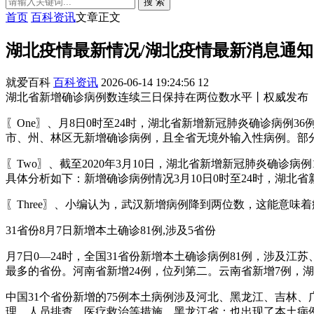
搜 索
首页
百科资讯
文章正文
湖北疫情最新情况/湖北疫情最新消息通知
就爱百科
百科资讯
2026-06-14 19:24:56
12
湖北省新增确诊病例数连续三日保持在两位数水平丨权威发布
〖One〗、月8日0时至24时，湖北省新增新冠肺炎确诊病例
市、州、林区无新增确诊病例，且全省无境外输入性病例。部
〖Two〗、截至2020年3月10日，湖北省新增新冠肺炎确
具体分析如下：新增确诊病例情况3月10日0时至24时，湖北
〖Three〗、小编认为，武汉新增病例降到两位数，这能意味
31省份8月7日新增本土确诊81例,涉及5省份
月7日0—24时，全国31省份新增本土确诊病例81例，涉及
最多的省份。河南省新增24例，位列第二。云南省新增7例，
中国31个省份新增的75例本土病例涉及河北、黑龙江、吉林
理、人员排查、医疗救治等措施。黑龙江省：也出现了本土病