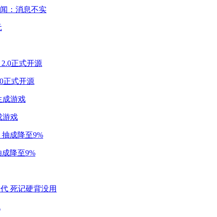
闻：消息不实
2.0正式开源
成游戏
成降至9%
代