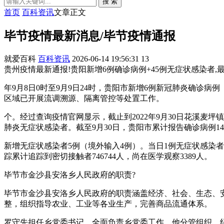
搜 索
首页
百科资讯
文章正文
毕节疫情最新消息/毕节疫情通报
就爱百科
百科资讯
2026-06-14 19:56:31
13
贵州疫情最新通报!贵阳新增6例确诊病例+45例无症状感染者,最小
年9月8日0时至9月9日24时，贵阳市新增6例新冠肺炎确诊
区域已开展流调溯源、隔离管控等处置工作。
个。经过查询疫情官网显示，截止到2022年9月30日花溪麦坪镇
肺炎无症状感染者。截至9月30日，贵阳市累计报告确诊病例14
新增无症状感染者5例（境外输入4例）。当日1例无症状感染者
踪累计追踪到密切接触者746744人，尚在医学观察3389人。
毕节市金沙县安洛乡人民政府的职责?
毕节市金沙县安洛乡人民政府的职责涵盖经济、社会、生态、
整，组织指导农业、工业等各业生产，完善商品流通体系。
罗守先担任乡党委书记，全面负责乡党委工作，他分管组织、