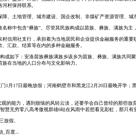
洛河村保持联系。
保障、土地管理、城市建设、国企改制、非煤矿产资源管理、城
政名称中包含“彝族”。尽管其民族构成以苗族、彝族、满族为主
农村信用社支行，承担着为当地居民和企业提供金融服务的重要
款、汇款、结算等在内的多种金融服务。
族构成如下：安洛苗族彝族满族乡该乡为苗族、彝族、满族共同
苗族在当地的人口分布与文化影响力。
厦门1月17日最晚放假；河南鹤壁市和黑龙江2月20日最晚开学
汰悲观的能力，遇到烦恼的风轻云淡，还要学会自己曾经的那些放
搏智慧无穷零八高考傲视群雄6站在风雨中若想看见彩虹，那只有
大三放假。
百度...