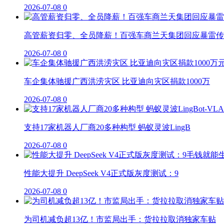
2026-07-08
0
高管薪资归零、全员降薪！百强车商兰天集团回应暴雷传
2026-07-08
0
车企集体驰援广西洪涝灾区 比亚迪向灾区捐款1000万
2026-07-08
0
支持17家机器人厂商20多种构型 蚂蚁灵波LingB
2026-07-08
0
性能大提升 DeepSeek V4正式版灰度测试：9
2026-07-08
0
为司机减负超13亿！市监局出手：货拉拉取消独家车贴