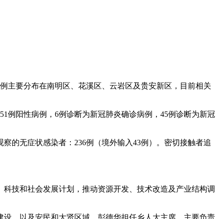
增病例主要分布在南明区、花溪区、云岩区及贵安新区，目前相关
新增51例阳性病例，6例诊断为新冠肺炎确诊病例，45例诊断为新冠
察的无症状感染者：236例（境外输入43例）。密切接触者追
、科技和社会发展计划，推动资源开发、技术改造及产业结构调
建设，以及安民和大贤区域。彭德华担任乡人大主席，主要负责