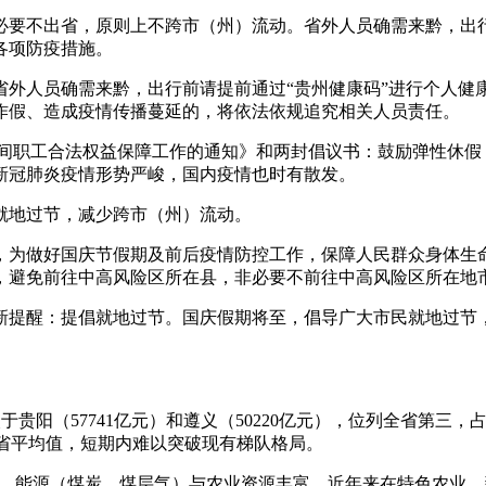
必要不出省，原则上不跨市（州）流动。省外人员确需来黔，出行
各项防疫措施。
省外人员确需来黔，出行前请提前通过“贵州健康码”进行个人健
作假、造成疫情传播蔓延的，将依法依规追究相关人员责任。
节期间职工合法权益保障工作的通知》和两封倡议书：鼓励弹性休假
新冠肺炎疫情形势严峻，国内疫情也时有散发。
民就地过节，减少跨市（州）流动。
，为做好国庆节假期及前后疫情防控工作，保障人民群众身体生
，避免前往中高风险区所在县，非必要不前往中高风险区所在地
新提醒：提倡就地过节。国庆假期将至，倡导广大市民就地过节
仅次于贵阳（57741亿元）和遵义（50220亿元），位列全省第
全省平均值，短期内难以突破现有梯队格局。
口大市，能源（煤炭、煤层气）与农业资源丰富，近年来在特色农