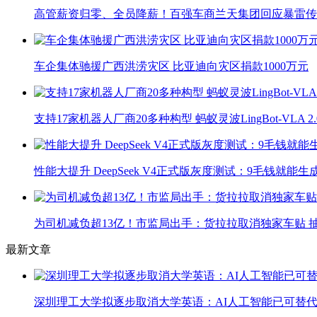
高管薪资归零、全员降薪！百强车商兰天集团回应暴雷传
车企集体驰援广西洪涝灾区 比亚迪向灾区捐款1000万元
支持17家机器人厂商20多种构型 蚂蚁灵波LingBot-VLA 
性能大提升 DeepSeek V4正式版灰度测试：9毛钱就能生
为司机减负超13亿！市监局出手：货拉拉取消独家车贴 抽
最新文章
深圳理工大学拟逐步取消大学英语：AI人工智能已可替