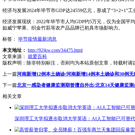
经济与发展2024年毕节市GDP达24559亿元，形成了“3+2+
经济发展现状：2022年毕节市人均GDP约5万元，仅为全国
如威宁苹果、织金竹荪等农产品品牌已初具市场影响力。
标签：
毕节疫情最新消息
本文地址：
http://92jkw.com/34475.html
文章来源：
就爱百科
版权声明：
除非特别标注，否则均为本站原创文章，转载时请
上一篇
河南新增12例本土确诊/河南新增14例本土确诊和30例无
下一篇
北京一感染者健康监测期曾擅自外出/北京14天健康监
相关文章
深圳理工大学拟逐步取消大学英语：AI人工智能已可替代