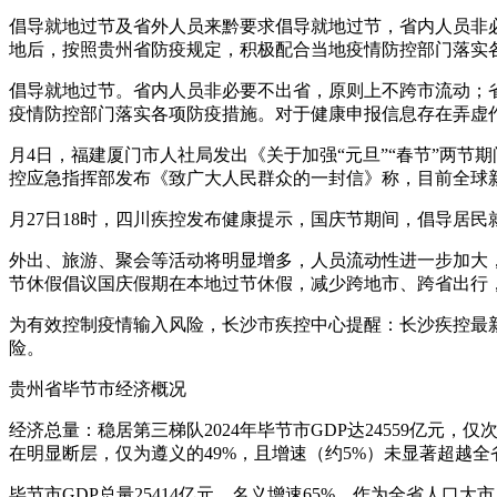
倡导就地过节及省外人员来黔要求倡导就地过节，省内人员非
地后，按照贵州省防疫规定，积极配合当地疫情防控部门落实
倡导就地过节。省内人员非必要不出省，原则上不跨市流动；
疫情防控部门落实各项防疫措施。对于健康申报信息存在弄虚
月4日，福建厦门市人社局发出《关于加强“元旦”“春节”两
控应急指挥部发布《致广大人民群众的一封信》称，目前全球
月27日18时，四川疾控发布健康提示，国庆节期间，倡导居
外出、旅游、聚会等活动将明显增多，人员流动性进一步加大
节休假倡议国庆假期在本地过节休假，减少跨地市、跨省出行
为有效控制疫情输入风险，长沙市疾控中心提醒：长沙疾控最
险。
贵州省毕节市经济概况
经济总量：稳居第三梯队2024年毕节市GDP达24559亿元，
在明显断层，仅为遵义的49%，且增速（约5%）未显著超越
毕节市GDP总量25414亿元，名义增速65%，作为全省人