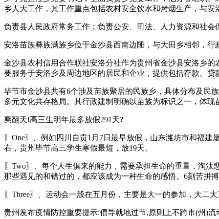
乡人大工作，其工作重点包括农村安全饮水和烤烟生产，与安
负责县人民政府常务工作；负责公安、司法、人力资源和社会
安洛苗族彝族满族乡位于金沙县西南边陲，与大田乡相邻，行
金沙县农村信用合作联社安洛分社作为贵州省金沙县安洛乡的
要服务于安洛乡及周边地区的居民和企业，提供包括存款、贷
毕节市金沙县共有6个涉及苗族聚居的民族乡，具体分布及民
多元文化共存格局。其行政建制明确以苗族为标识之一，体现
爽翻天!高三生明年最多放假291天?
〖One〗、例如四川自贡1月7日最早放假，山东潍坊市和福建
右，贵州毕节高三学生寒假最短，放19天。
〖Two〗、每个人生俱来的能力，需要承担生命的重量，淘
那些遇见的和错过的，都应该成为一种生命的感悟。6刻苦拼
〖Three〗、运动会一般在五月份，主要是大一的参加，大二
贵州发布疫情防控重要提示:倡导就地过节,原则上不跨市(州)流动_