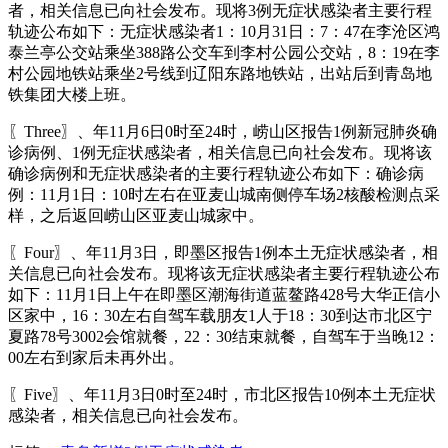
者，相关信息已向社会发布。现将3例无症状感染者主要行程
轨迹公布如下：无症状感染者1：10月31日：7：47在李沧区鸿
泰兰亭公交站乘坐388路公交车到李村公园公交站，8：19在李
村公园地铁站乘坐2号线到辽阳东路地铁站，出站后到青岛地
铁集团大楼上班。
〖Three〗、年11月6日0时至24时，崂山区报告1例新冠肺炎确
诊病例、1例无症状感染者，相关信息已向社会发布。现将该
确诊病例和无症状感染者的主要行程轨迹公布如下：确诊病
例：11月1日：10时左右在亚麦山城南侧停车场2核酸检测点采
样，之后返回崂山区亚麦山城家中。
〖Four〗、年11月3日，即墨区报告1例本土无症状感染者，相
关信息已向社会发布。现将该无症状感染者主要行程轨迹公布
如下：11月1日上午在即墨区潮海街道蓝鳌路428号大华正信小
区家中，16：30左右自驾车载朋友1人于18：30到达市北区宁
夏路78号3002会馆就餐，22：30结束就餐，自驾车于当晚12：
00左右到家后未再外出。
〖Five〗、年11月3日0时至24时，市北区报告10例本土无症状
感染者，相关信息已向社会发布。