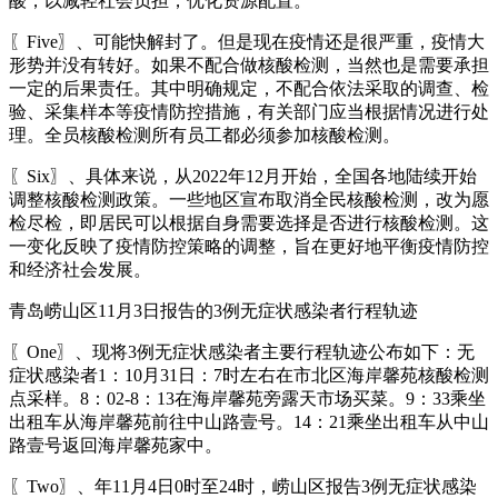
酸，以减轻社会负担，优化资源配置。
〖Five〗、可能快解封了。但是现在疫情还是很严重，疫情大
形势并没有转好。如果不配合做核酸检测，当然也是需要承担
一定的后果责任。其中明确规定，不配合依法采取的调查、检
验、采集样本等疫情防控措施，有关部门应当根据情况进行处
理。全员核酸检测所有员工都必须参加核酸检测。
〖Six〗、具体来说，从2022年12月开始，全国各地陆续开始
调整核酸检测政策。一些地区宣布取消全民核酸检测，改为愿
检尽检，即居民可以根据自身需要选择是否进行核酸检测。这
一变化反映了疫情防控策略的调整，旨在更好地平衡疫情防控
和经济社会发展。
青岛崂山区11月3日报告的3例无症状感染者行程轨迹
〖One〗、现将3例无症状感染者主要行程轨迹公布如下：无
症状感染者1：10月31日：7时左右在市北区海岸馨苑核酸检测
点采样。8：02-8：13在海岸馨苑旁露天市场买菜。9：33乘坐
出租车从海岸馨苑前往中山路壹号。14：21乘坐出租车从中山
路壹号返回海岸馨苑家中。
〖Two〗、年11月4日0时至24时，崂山区报告3例无症状感染