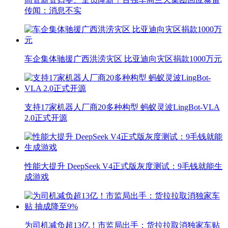
传闻：消息不实
车企集体驰援广西洪涝灾区 比亚迪向灾区捐款1000万元
支持17家机器人厂商20多种构型 蚂蚁灵波LingBot-VLA
2.0正式开源
性能大提升 DeepSeek V4正式版灰度测试：9毛钱就能生
成游戏
为司机减负超13亿！市监局出手：货拉拉取消独家车贴