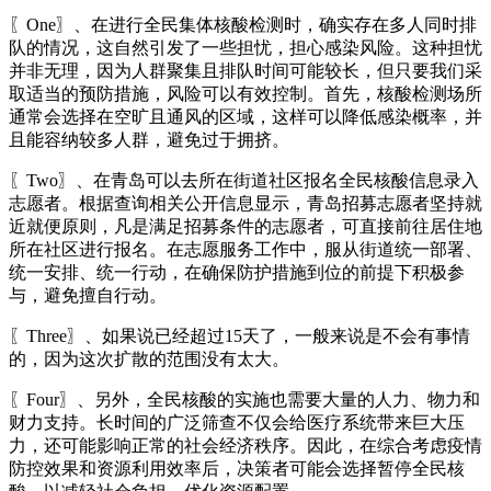
〖One〗、在进行全民集体核酸检测时，确实存在多人同时排
队的情况，这自然引发了一些担忧，担心感染风险。这种担忧
并非无理，因为人群聚集且排队时间可能较长，但只要我们采
取适当的预防措施，风险可以有效控制。首先，核酸检测场所
通常会选择在空旷且通风的区域，这样可以降低感染概率，并
且能容纳较多人群，避免过于拥挤。
〖Two〗、在青岛可以去所在街道社区报名全民核酸信息录入
志愿者。根据查询相关公开信息显示，青岛招募志愿者坚持就
近就便原则，凡是满足招募条件的志愿者，可直接前往居住地
所在社区进行报名。在志愿服务工作中，服从街道统一部署、
统一安排、统一行动，在确保防护措施到位的前提下积极参
与，避免擅自行动。
〖Three〗、如果说已经超过15天了，一般来说是不会有事情
的，因为这次扩散的范围没有太大。
〖Four〗、另外，全民核酸的实施也需要大量的人力、物力和
财力支持。长时间的广泛筛查不仅会给医疗系统带来巨大压
力，还可能影响正常的社会经济秩序。因此，在综合考虑疫情
防控效果和资源利用效率后，决策者可能会选择暂停全民核