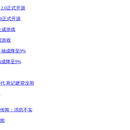
2.0正式开源
成游戏
成降至9%
代
闻