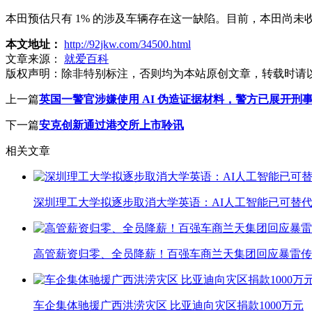
本田预估只有 1% 的涉及车辆存在这一缺陷。目前，本田尚
本文地址：
http://92jkw.com/34500.html
文章来源：
就爱百科
版权声明：
除非特别标注，否则均为本站原创文章，转载时请
上一篇
英国一警官涉嫌使用 AI 伪造证据材料，警方已展开刑
下一篇
安克创新通过港交所上市聆讯
相关文章
深圳理工大学拟逐步取消大学英语：AI人工智能已可替代
高管薪资归零、全员降薪！百强车商兰天集团回应暴雷传
车企集体驰援广西洪涝灾区 比亚迪向灾区捐款1000万元