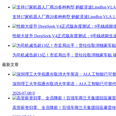
支持17家机器人厂商20多种构型 蚂蚁灵波LingBot-VLA 
性能大提升 DeepSeek V4正式版灰度测试：9毛钱就能生
为司机减负超13亿！市监局出手：货拉拉取消独家车贴 抽
最新文章
深圳理工大学拟逐步取消大学英语：AI人工智能已可替
2026-07-08
0
高管薪资归零、全员降薪！百强车商兰天集团回应暴雷传