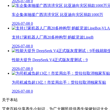
2026-07-08
0
车企集体驰援广西洪涝灾区 比亚迪向灾区捐款1000万
2026-07-08
0
支持17家机器人厂商20多种构型 蚂蚁灵波LingB
2026-07-08
0
性能大提升 DeepSeek V4正式版灰度测试：9
2026-07-08
0
为司机减负超13亿！市监局出手：货拉拉取消独家车贴
2026-07-08
0
关于本站
艾奇百科分享养生小知识，为广大网民提供养生保健知识大全