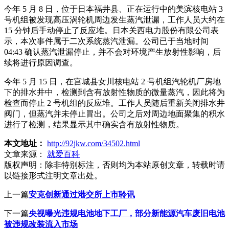
今年 5 月 8 日，位于日本福井县、正在运行中的美滨核电站 3
号机组被发现高压涡轮机周边发生蒸汽泄漏，工作人员大约在
15 分钟后手动停止了反应堆。日本关西电力股份有限公司表
示，本次事件属于二次系统蒸汽泄漏。公司已于当地时间
04:43 确认蒸汽泄漏停止，并不会对环境产生放射性影响，后
续将进行原因调查。
今年 5 月 15 日，在宫城县女川核电站 2 号机组汽轮机厂房地
下的排水井中，检测到含有放射性物质的微量蒸汽，因此将为
检查而停止 2 号机组的反应堆。工作人员随后重新关闭排水井
阀门，但蒸汽并未停止冒出。公司之后对周边地面聚集的积水
进行了检测，结果显示其中确实含有放射性物质。
本文地址：
http://92jkw.com/34502.html
文章来源：
就爱百科
版权声明：
除非特别标注，否则均为本站原创文章，转载时请
以链接形式注明文章出处。
上一篇
安克创新通过港交所上市聆讯
下一篇
央视曝光违规电池地下工厂，部分新能源汽车废旧电池
被违规改装流入市场