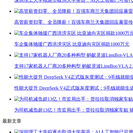
深圳理工大学拟逐步取消大学英语：AI人工智能已可替代
高管薪资归零、全员降薪！百强车商兰天集团回应暴雷传
车企集体驰援广西洪涝灾区 比亚迪向灾区捐款1000万元
支持17家机器人厂商20多种构型 蚂蚁灵波LingBot-VLA 
性能大提升 DeepSeek V4正式版灰度测试：9毛钱就能生
为司机减负超13亿！市监局出手：货拉拉取消独家车贴 抽
最新文章