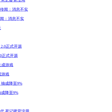
 死记硬背没用
闻：消息不实
2.0正式开源
成游戏
成降至9%