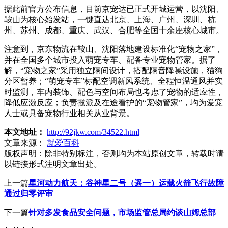
据此前官方公布信息，目前京宠达已正式开城运营，以沈阳、
鞍山为核心始发站，一键直达北京、上海、广州、深圳、杭
州、苏州、成都、重庆、武汉、合肥等全国十余座核心城市。
注意到，京东物流在鞍山、沈阳落地建设标准化“宠物之家”，
并在全国多个城市投入萌宠专车、配备专业宠物管家。据了
解，“宠物之家”采用独立隔间设计，搭配隔音降噪设施，猫狗
分区暂养；“萌宠专车”标配空调新风系统、全程恒温通风并实
时监测，车内装饰、配色与空间布局也考虑了宠物的适应性，
降低应激反应；负责揽派及在途看护的“宠物管家”，均为爱宠
人士或具备宠物行业相关从业背景。
本文地址：
http://92jkw.com/34522.html
文章来源：
就爱百科
版权声明：
除非特别标注，否则均为本站原创文章，转载时请
以链接形式注明文章出处。
上一篇
星河动力航天：谷神星二号（遥一）运载火箭飞行故障
通过归零评审
下一篇
针对多发食品安全问题，市场监管总局约谈山姆总部