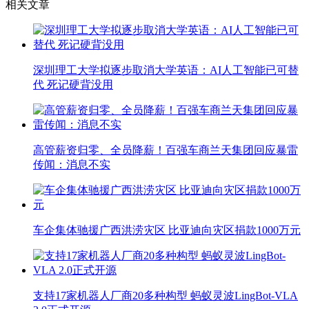
相关文章
深圳理工大学拟逐步取消大学英语：AI人工智能已可替
代 死记硬背没用
高管薪资归零、全员降薪！百强车商兰天集团回应暴雷
传闻：消息不实
车企集体驰援广西洪涝灾区 比亚迪向灾区捐款1000万元
支持17家机器人厂商20多种构型 蚂蚁灵波LingBot-VLA