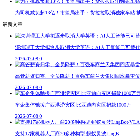
为司机减负超13亿！市监局出手：货拉拉取消独家车贴 抽
最新文章
深圳理工大学拟逐步取消大学英语：AI人工智能已可替
2026-07-08
0
高管薪资归零、全员降薪！百强车商兰天集团回应暴雷传
2026-07-08
0
车企集体驰援广西洪涝灾区 比亚迪向灾区捐款1000万
2026-07-08
0
支持17家机器人厂商20多种构型 蚂蚁灵波LingB