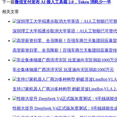
下一篇
微信支付发布 AI 接入工具箱 2.0，Token 消耗少一半
相关文章
深圳理工大学拟逐步取消大学英语：AI人工智能已可替代
高管薪资归零、全员降薪！百强车商兰天集团回应暴雷传
车企集体驰援广西洪涝灾区 比亚迪向灾区捐款1000万元
支持17家机器人厂商20多种构型 蚂蚁灵波LingBot-VLA 
性能大提升 DeepSeek V4正式版灰度测试：9毛钱就能生