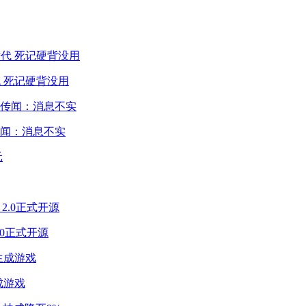
 死记硬背没用
闻：消息不实
2.0正式开源
成游戏