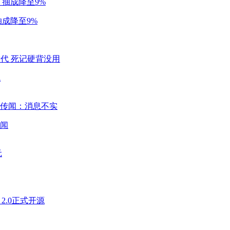
成降至9%
代
闻