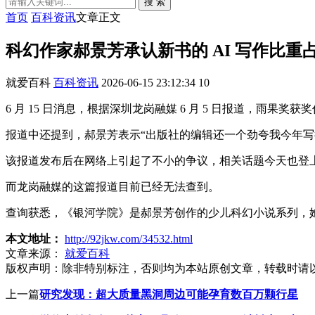
搜 索
首页
百科资讯
文章正文
科幻作家郝景芳承认新书的 AI 写作比
就爱百科
百科资讯
2026-06-15 23:12:34
10
6 月 15 日消息，根据深圳龙岗融媒 6 月 5 日报道，
报道中还提到，郝景芳表示“出版社的编辑还一个劲夸我今年写得
该报道发布后在网络上引起了不小的争议，相关话题今天也登上
而龙岗融媒的这篇报道目前已经无法查到。
查询获悉，《银河学院》是郝景芳创作的少儿科幻小说系列，她今
本文地址：
http://92jkw.com/34532.html
文章来源：
就爱百科
版权声明：
除非特别标注，否则均为本站原创文章，转载时请
上一篇
研究发现：超大质量黑洞周边可能孕育数百万颗行星