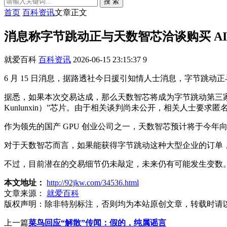
搜 索
首页
百科资讯
文章正文
消息称字节跳动正与天数智芯洽谈购买 AI
就爱百科
百科资讯
2026-06-15 23:15:37
9
6 月 15 日消息，据路透社今日援引知情人士消息，字节跳动正与
据悉，如果本次交易达成，那么天数智芯将成为字节跳动第三家
Kunlunxin）”芯片。由于相关谈判尚未公开，相关人士要求匿
作为领先的国产 GPU 创业公司之一，天数智芯预计将于今年向
对于天数智芯而言，如果能获得字节跳动这种大型企业的订单
不过，目前潜在的交易细节仍未敲定，未来仍有可能发生变数
本文地址：
http://92jkw.com/34536.html
文章来源：
就爱百科
版权声明：
除非特别标注，否则均为本站原创文章，转载时请
上一篇
菜鸟回应“解散”传闻：假的，纯属谣言