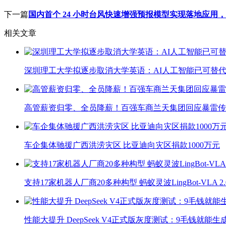
下一篇
国内首个 24 小时台风快速增强预报模型实现落地应用
相关文章
深圳理工大学拟逐步取消大学英语：AI人工智能已可替代
高管薪资归零、全员降薪！百强车商兰天集团回应暴雷传
车企集体驰援广西洪涝灾区 比亚迪向灾区捐款1000万元
支持17家机器人厂商20多种构型 蚂蚁灵波LingBot-VLA 
性能大提升 DeepSeek V4正式版灰度测试：9毛钱就能生