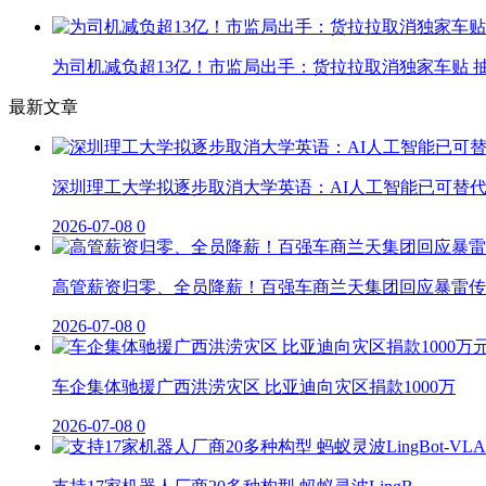
为司机减负超13亿！市监局出手：货拉拉取消独家车贴 抽
最新文章
深圳理工大学拟逐步取消大学英语：AI人工智能已可替
2026-07-08
0
高管薪资归零、全员降薪！百强车商兰天集团回应暴雷传
2026-07-08
0
车企集体驰援广西洪涝灾区 比亚迪向灾区捐款1000万
2026-07-08
0