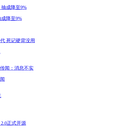
成降至9%
代
闻