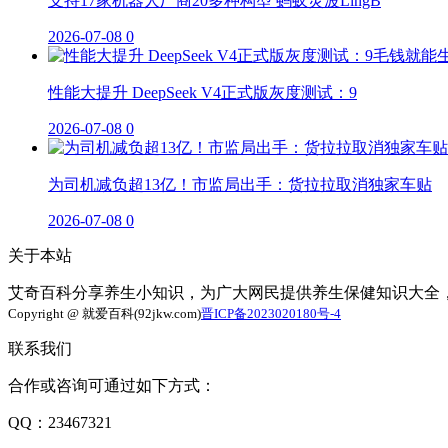
支持17家机器人厂商20多种构型 蚂蚁灵波LingB
2026-07-08
0
性能大提升 DeepSeek V4正式版灰度测试：9
2026-07-08
0
为司机减负超13亿！市监局出手：货拉拉取消独家车贴
2026-07-08
0
关于本站
艾奇百科分享养生小知识，为广大网民提供养生保健知识大全
Copyright @ 就爱百科(92jkw.com)
晋ICP备2023020180号-4
联系我们
合作或咨询可通过如下方式：
QQ：23467321