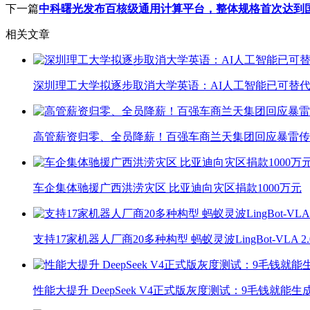
下一篇
中科曙光发布百核级通用计算平台，整体规格首次达到
相关文章
深圳理工大学拟逐步取消大学英语：AI人工智能已可替代
高管薪资归零、全员降薪！百强车商兰天集团回应暴雷传
车企集体驰援广西洪涝灾区 比亚迪向灾区捐款1000万元
支持17家机器人厂商20多种构型 蚂蚁灵波LingBot-VLA 
性能大提升 DeepSeek V4正式版灰度测试：9毛钱就能生