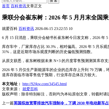
搜 索
首页
百科资讯
文章正文
乘联分会崔东树：2026 年 5 月月末全国乘
就爱百科
百科资讯
2026-06-15 23:22:55
10
6 月 15 日消息，乘联分会秘书长崔东树今日发文称，2026 年 5 
库存车中，厂家库存占比 30.3%，相对偏高。2026 年 5 月
31%，这是近期市场乐观度判断的历史偏低预测指数。
从原文获悉，崔东树根据未来 N+3 的月度零售预测测算库
2026 年 5 月仅生产新能源车的企业的总库存上升到 79 万辆，环比
道库存面临市场零售低于预期，行业库存总体压力较大。
本文地址：
http://92jkw.com/34545.html
文章来源：
就爱百科
版权声明：
除非特别标注，否则均为本站原创文章，转载时请
上一篇
英国拟放宽零排放汽车强制令，下调 2030 年电动新车