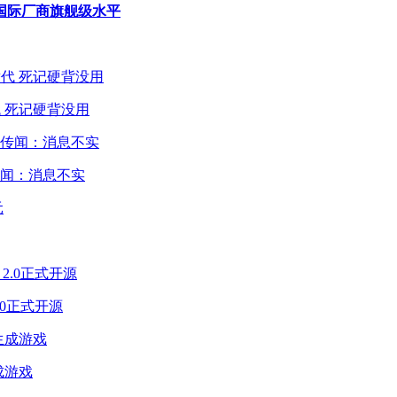
国际厂商旗舰级水平
 死记硬背没用
闻：消息不实
2.0正式开源
成游戏