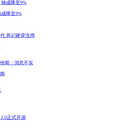
成降至9%
代
闻