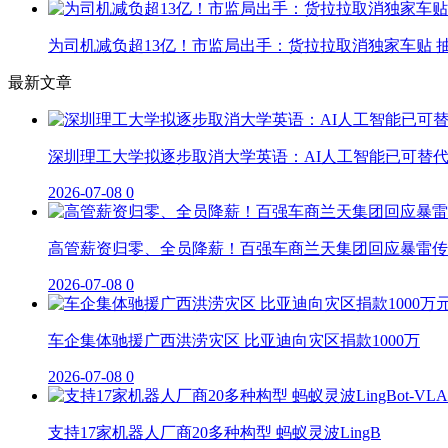
为司机减负超13亿！市监局出手：货拉拉取消独家车贴 抽
最新文章
深圳理工大学拟逐步取消大学英语：AI人工智能已可替
2026-07-08
0
高管薪资归零、全员降薪！百强车商兰天集团回应暴雷传
2026-07-08
0
车企集体驰援广西洪涝灾区 比亚迪向灾区捐款1000万
2026-07-08
0
支持17家机器人厂商20多种构型 蚂蚁灵波LingB