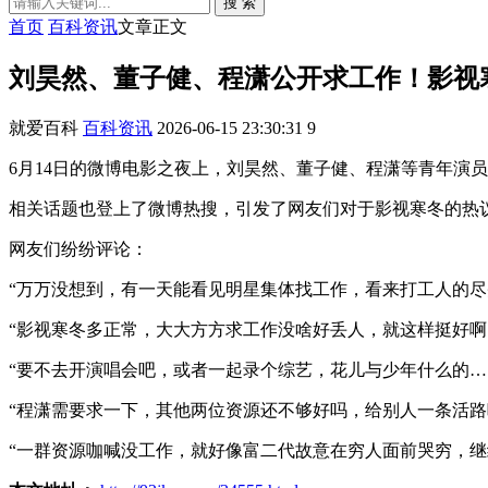
搜 索
首页
百科资讯
文章正文
刘昊然、董子健、程潇公开求工作！影视
就爱百科
百科资讯
2026-06-15 23:30:31
9
6月14日的微博电影之夜上，刘昊然、董子健、程潇等青年演员
相关话题也登上了微博热搜，引发了网友们对于影视寒冬的热
网友们纷纷评论：
“万万没想到，有一天能看见明星集体找工作，看来打工人的尽
“影视寒冬多正常，大大方方求工作没啥好丢人，就这样挺好啊
“要不去开演唱会吧，或者一起录个综艺，花儿与少年什么的……
“程潇需要求一下，其他两位资源还不够好吗，给别人一条活路吧
“一群资源咖喊没工作，就好像富二代故意在穷人面前哭穷，继