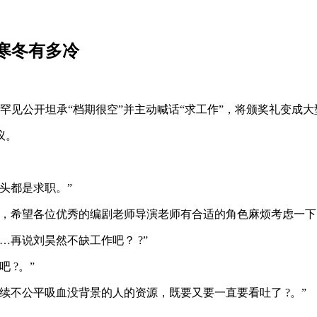
寒冬有多冷
罕见公开坦承“档期很空”并主动喊话“求工作”，将颁奖礼变成
议。
头都是求职。”
，希望各位优秀的编剧老师导演老师有合适的角色麻烦考虑一下
再说刘昊然不缺工作吧？ ?”
 ?。”
续不公平吸血没背景的人的资源，既要又要一直要看吐了 ?。”