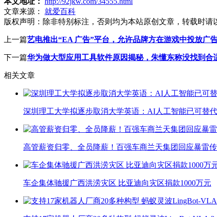
本文地址：
http://92jkw.com/34555.html
文章来源：
就爱百科
版权声明：
除非特别标注，否则均为本站原创文章，转载时请
上一篇
艺电推出“EA 广告”平台，允许品牌方在游戏中投放广
下一篇
华为做大型应用工具软件原因揭秘，朱懂东称没找到合
相关文章
深圳理工大学拟逐步取消大学英语：AI人工智能已可替代
高管薪资归零、全员降薪！百强车商兰天集团回应暴雷传
车企集体驰援广西洪涝灾区 比亚迪向灾区捐款1000万元