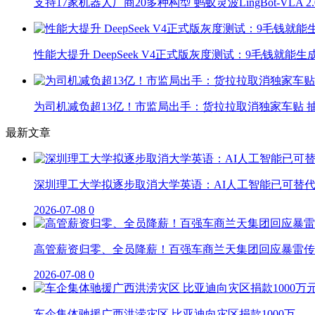
支持17家机器人厂商20多种构型 蚂蚁灵波LingBot-VLA 
性能大提升 DeepSeek V4正式版灰度测试：9毛钱就能生
为司机减负超13亿！市监局出手：货拉拉取消独家车贴 抽
最新文章
深圳理工大学拟逐步取消大学英语：AI人工智能已可替
2026-07-08
0
高管薪资归零、全员降薪！百强车商兰天集团回应暴雷传
2026-07-08
0
车企集体驰援广西洪涝灾区 比亚迪向灾区捐款1000万