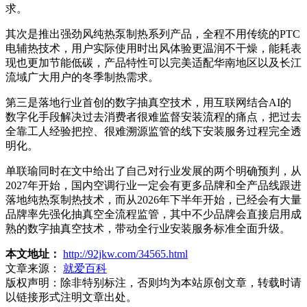
求。
其次是推出强劲风纯热泵制热系列产品，全程不用传统的PTC
电辅热技术，用户实际使用时出风体验更温润不干燥，能耗表
现也更加节能低碳，产品特性可以完美适配华南地区以及长江
流域广大用户的冬季制热需求。
第三是落地行业首创的数字抽真空技术，用互联网结合AI的
数字化手段解决过去消费者很难监督安装流程的痛点，把过去
全靠工人经验把控、很难溯源监管的线下安装服务过程完全透
明化。
单联瑜同时在文中给出了自己对行业发展的两个明确预判，从
2027年开始，国内空调行业一定会有更多品牌和全产品线跟进
落地纯热泵制热技术，而从2026年下半年开始，已经会有大量
品牌率先强化抽真空全流程监管，其中不少品牌会直接启用成
熟的数字抽真空技术，带动全行业安装服务标准全面升级。
本文地址：
http://92jkw.com/34565.html
文章来源：
就爱百科
版权声明：
除非特别标注，否则均为本站原创文章，转载时请
以链接形式注明文章出处。