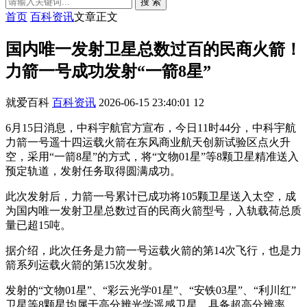
搜 索
首页
百科资讯
文章正文
国内唯一发射卫星总数过百的民商火箭！
力箭一号成功发射“一箭8星”
就爱百科
百科资讯
2026-06-15 23:40:01
12
6月15日消息，中科宇航官方宣布，今日11时44分，中科宇航
力箭一号遥十四运载火箭在东风商业航天创新试验区点火升
空，采用“一箭8星”的方式，将“文物01星”等8颗卫星精准送入
预定轨道，发射任务取得圆满成功。
此次发射后，力箭一号累计已成功将105颗卫星送入太空，成
为国内唯一发射卫星总数过百的民商火箭型号，入轨载荷总质
量已超15吨。
据介绍，此次任务是力箭一号运载火箭的第14次飞行，也是力
箭系列运载火箭的第15次发射。
发射的“文物01星”、“彩云光学01星”、“安铁03星”、“利川红”
卫星等8颗星均属于高分辨光学遥感卫星，具备超高分辨率、