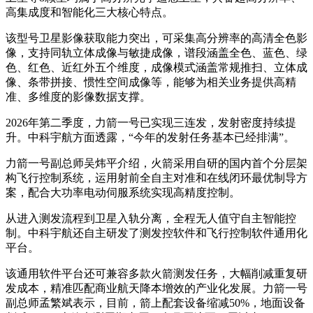
高集成度和智能化三大核心特点。
该型号卫星影像获取能力突出，可采集高分辨率的高清全色影
像，支持同轨立体成像与敏捷成像，谱段涵盖全色、蓝色、绿
色、红色、近红外五个维度，成像模式涵盖常规推扫、立体成
像、条带拼接、惯性空间成像等，能够为相关业务提供高精
准、多维度的影像数据支撑。
2026年第二季度，力箭一号已实现三连发，发射密度持续提
升。中科宇航方面透露，“今年的发射任务基本已经排满”。
力箭一号副总师吴炜平介绍，火箭采用自研的国内首个分层架
构飞行控制系统，运用射前全自主对准和在线闭环最优制导方
案，配合大功率电动伺服系统实现高精度控制。
从进入测发流程到卫星入轨分离，全程无人值守自主智能控
制。中科宇航还自主研发了测发控软件和飞行控制软件通用化
平台。
该通用软件平台还可兼容多款火箭测发任务，大幅削减重复研
发成本，精准匹配商业航天降本增效的产业化发展。力箭一号
副总师孟繁斌表示，目前，箭上配套设备缩减50%，地面设备