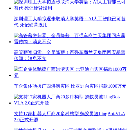
深圳理工大学拟逐步取消大学英语：AI人工智能已可替
代 死记硬背没用
高管薪资归零、全员降薪！百强车商兰天集团回应暴雷
传闻：消息不实
车企集体驰援广西洪涝灾区 比亚迪向灾区捐款1000万元
支持17家机器人厂商20多种构型 蚂蚁灵波LingBot-VLA
2.0正式开源