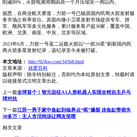
削减80%，火箭电测周期由原一个月压缩至一周以内。
据悉，在商业航天赛道，力箭一号已稳居国内民商火箭发射服
务市场占有率首位。其面向微小卫星发射市场提供专车、拼
车、顺风车等多元化服务，累计服务客户超30家，覆盖中国、
欧洲、北美、南亚、中东、北非等区域。
2023年6月，力箭一号遥二运载火箭以“一箭26星”刷新国内民
商火箭多星发射纪录，该纪录至今未被打破。
本文地址：
http://92jkw.com/34568.html
文章来源：
就爱百科
版权声明：
除非特别标注，否则均为本站原创文章，转载时请
以链接形式注明文章出处。
上一篇
全球首个！智元远征A3人形机器人实现全程自主乒乓
球对抗
下一篇
江苏一男子家中鱼缸到临界点“哐”爆裂 连鱼缸带损失
30多万：主人含泪炖汤让网友笑喷
相关文章