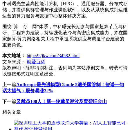
中科曙光主营高性能计算机（HPC）、通用服务器、分布式存
储，并提供集群管理与作业调度软件，以及从系统集成到运维
运营的算力服务与数据中心整体解决方案。
围绕“算—存—网”体系，中科曙光长期参与国家超算节点与科
研、工程算力建设，持续强化液冷与高密度集成能力，并在国
家超算/算力网络相关工程中承担系统供应与调度平台建设的
重要角色。
本文地址：
http://92jkw.com/34582.html
文章来源：
就爱百科
版权声明：
除非特别标注，否则均为本站原创文章，转载时请
以链接形式注明文章出处。
上一篇
Anthropic最先进模型Claude 5遭美国管制！智谱一句
话太提气：股价暴涨32%
下一篇
又裁员100人！新一轮裁员潮波及育碧旧金山
相关文章