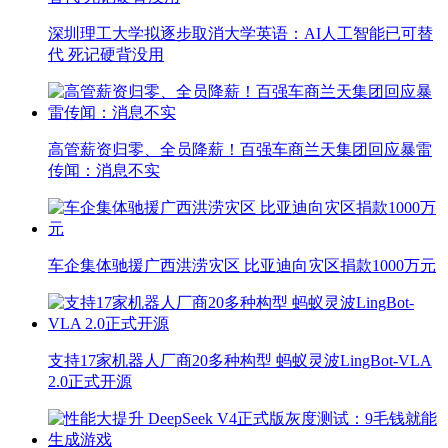
深圳理工大学拟逐步取消大学英语：AI人工智能已可替
代 死记硬背没用
高管薪资归零、全员降薪！百强车商兰天集团回应暴雷
传闻：消息不实
车企集体驰援广西洪涝灾区 比亚迪向灾区捐款1000万元
支持17家机器人厂商20多种构型 蚂蚁灵波LingBot-VLA
2.0正式开源