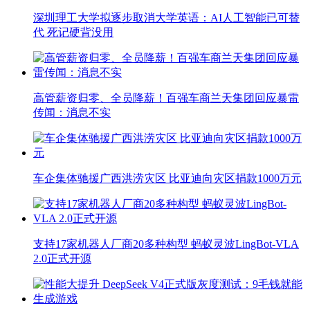
深圳理工大学拟逐步取消大学英语：AI人工智能已可替
代 死记硬背没用
高管薪资归零、全员降薪！百强车商兰天集团回应暴雷
传闻：消息不实
车企集体驰援广西洪涝灾区 比亚迪向灾区捐款1000万元
支持17家机器人厂商20多种构型 蚂蚁灵波LingBot-VLA
2.0正式开源