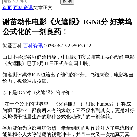
搜 索
首页
百科资讯
文章正文
谢苗动作电影《火遮眼》IGN8分 好莱坞
公式化的一剂良药！
就爱百科
百科资讯
2026-06-15 23:59:30
22
由日本导演谷垣健治指导，中国武打演员谢苗主要的动作电影
《火遮眼》已于6月11日正式在全国上映。
知名测评媒体IGN也给出了他们的评分。总结来说，电影相当
给力，视觉冲击拉满。
以下是IGN对《火遮眼》的评价：
“在一个公正的世界里，《火遮眼》（《The Furious》）将成
为狮门影业一部前所未有的爆款；它不仅名副其实，更是对好
莱坞惯于批量生产的那种公式化动作片的一剂解药。
谷垣健治为这部粗犷激烈、拳拳到肉的动作片注入了电流般的
能量和令人大呼过瘾的视觉冲击，并且一次又一次地真刀真