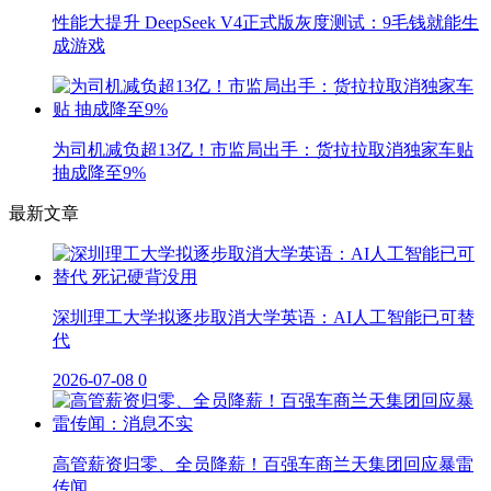
性能大提升 DeepSeek V4正式版灰度测试：9毛钱就能生
成游戏
为司机减负超13亿！市监局出手：货拉拉取消独家车贴
抽成降至9%
最新文章
深圳理工大学拟逐步取消大学英语：AI人工智能已可替
代
2026-07-08
0
高管薪资归零、全员降薪！百强车商兰天集团回应暴雷
传闻