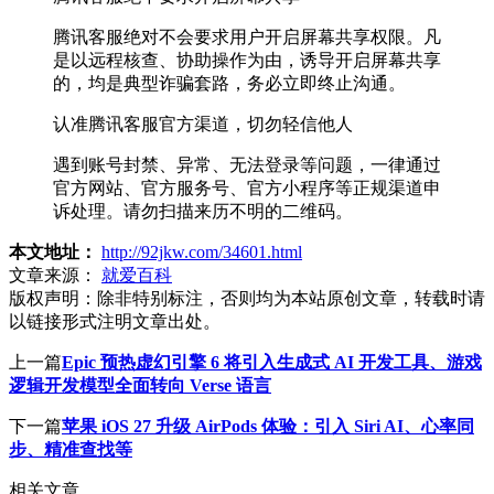
腾讯客服绝对不会要求用户开启屏幕共享权限。凡
是以远程核查、协助操作为由，诱导开启屏幕共享
的，均是典型诈骗套路，务必立即终止沟通。
认准腾讯客服官方渠道，切勿轻信他人
遇到账号封禁、异常、无法登录等问题，一律通过
官方网站、官方服务号、官方小程序等正规渠道申
诉处理。请勿扫描来历不明的二维码。
本文地址：
http://92jkw.com/34601.html
文章来源：
就爱百科
版权声明：
除非特别标注，否则均为本站原创文章，转载时请
以链接形式注明文章出处。
上一篇
Epic 预热虚幻引擎 6 将引入生成式 AI 开发工具、游戏
逻辑开发模型全面转向 Verse 语言
下一篇
苹果 iOS 27 升级 AirPods 体验：引入 Siri AI、心率同
步、精准查找等
相关文章