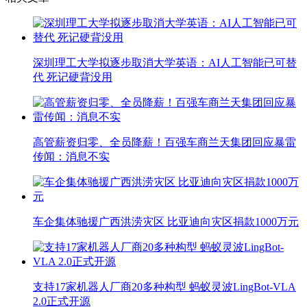
深圳理工大学拟逐步取消大学英语：AI人工智能已可替
代 死记硬背没用
高管薪资归零、全员降薪！百强车商兰天集团回应暴雷
传闻：消息不实
车企集体驰援广西洪涝灾区 比亚迪向灾区捐款1000万元
支持17家机器人厂商20多种构型 蚂蚁灵波LingBot-VLA
2.0正式开源