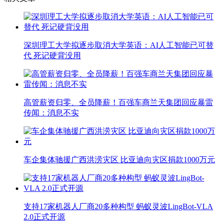
深圳理工大学拟逐步取消大学英语：AI人工智能已可替
代 死记硬背没用
高管薪资归零、全员降薪！百强车商兰天集团回应暴雷
传闻：消息不实
车企集体驰援广西洪涝灾区 比亚迪向灾区捐款1000万元
支持17家机器人厂商20多种构型 蚂蚁灵波LingBot-VLA
2.0正式开源