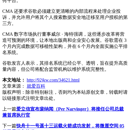
何平台。
CMA 还要求谷歌必须建立更清晰的内部流程来处理企业投
诉，并允许用户将其个人搜索数据安全地迁移至用户授权的第
三方。
CMA 数字市场执行董事威尔 · 海特强调，这些逐步改革将营
造可预测的环境，让本地出版商和企业安心发展。谷歌需在 3
个月内完成数据可移植性架构，并在 6 个月内全面实施公平排
名系统。
谷歌发言人表示，其排名系统已经公平、透明，旨在提升高质
量内容，但公司将配合监管机构以维护系统完整性。
本文地址：
http://92jkw.com/34621.html
文章来源：
就爱百科
版权声明：
除非特别标注，否则均为本站原创文章，转载时请
以链接形式注明文章出处。
上一篇
爱立信宣布裴纳闻（Per Narvinger）将接任公司总裁
兼首席执行官
下一篇
快舟十一号遥十三运载火箭成功发射，将微厘空间 05