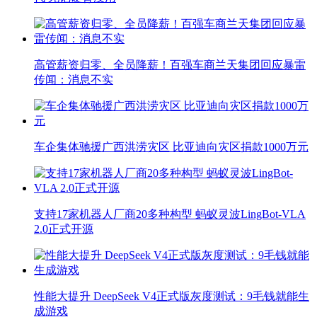
高管薪资归零、全员降薪！百强车商兰天集团回应暴雷
传闻：消息不实
车企集体驰援广西洪涝灾区 比亚迪向灾区捐款1000万元
支持17家机器人厂商20多种构型 蚂蚁灵波LingBot-VLA
2.0正式开源
性能大提升 DeepSeek V4正式版灰度测试：9毛钱就能生
成游戏