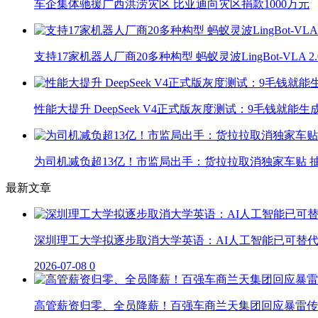
车企集体驰援广西洪涝灾区 比亚迪向灾区捐款1000万元
支持17家机器人厂商20多种构型 蚂蚁灵波LingBot-VLA 
性能大提升 DeepSeek V4正式版灰度测试：9毛钱就能生
为司机减负超13亿！市监局出手：货拉拉取消独家车贴 抽
最新文章
深圳理工大学拟逐步取消大学英语：AI人工智能已可替
2026-07-08
0
高管薪资归零、全员降薪！百强车商兰天集团回应暴雷传