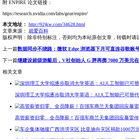
附 ENPIRE 论文链接：
https://research.nvidia.com/labs/gear/enpire/
本文地址：
http://92jkw.com/34628.html
文章来源：
就爱百科
版权声明：
除非特别标注，否则均为本站原创文章，转载时请
上一篇
数据同步不绕路：微软 Edge 浏览器下月可直连谷歌账
下一篇
继建设超级游艇后，V社创始人 G 胖再掷 7080 万美
相关文章
深圳理工大学拟逐步取消大学英语：AI人工智能已可替代
高管薪资归零、全员降薪！百强车商兰天集团回应暴雷传