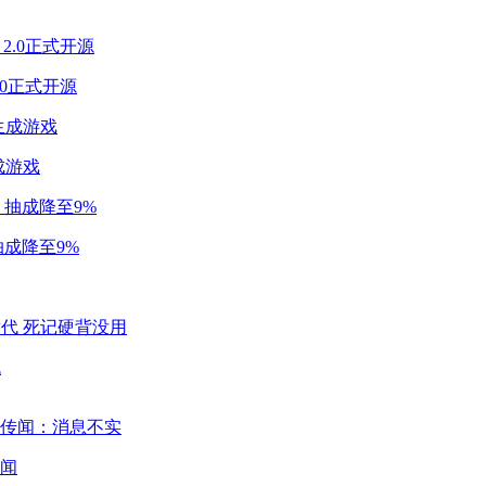
2.0正式开源
成游戏
成降至9%
代
闻