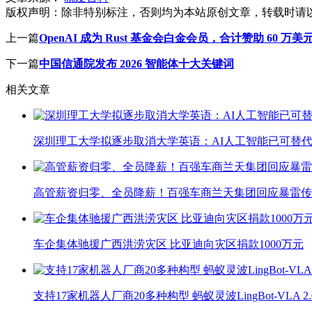
版权声明：
除非特别标注，否则均为本站原创文章，转载时请
上一篇
OpenAI 成为 Rust 基金会白金会员，合计赞助 60 万美
下一篇
中国信通院发布 2026 智能体十大关键词
相关文章
深圳理工大学拟逐步取消大学英语：AI人工智能已可替代
高管薪资归零、全员降薪！百强车商兰天集团回应暴雷传
车企集体驰援广西洪涝灾区 比亚迪向灾区捐款1000万元
支持17家机器人厂商20多种构型 蚂蚁灵波LingBot-VLA 