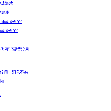
成游戏
成降至9%
代
闻