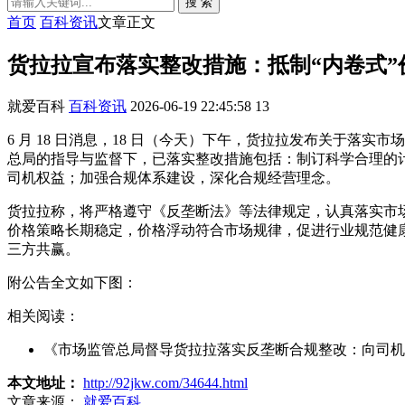
搜 索
首页
百科资讯
文章正文
货拉拉宣布落实整改措施：抵制“内卷式
就爱百科
百科资讯
2026-06-19 22:45:58
13
6 月 18 日消息，18 日（今天）下午，货拉拉发布关于落
总局的指导与监督下，已落实整改措施包括：制订科学合理的
司机权益；加强合规体系建设，深化合规经营理念。
货拉拉称，将严格遵守《反垄断法》等法律规定，认真落实市
价格策略长期稳定，价格浮动符合市场规律，促进行业规范健
三方共赢。
附公告全文如下图：
相关阅读：
《市场监管总局督导货拉拉落实反垄断合规整改：向司机退还
本文地址：
http://92jkw.com/34644.html
文章来源：
就爱百科