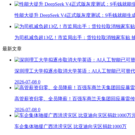
性能大提升 DeepSeek V4正式版灰度测试：9毛钱就能生
为司机减负超13亿！市监局出手：货拉拉取消独家车贴 抽
最新文章
深圳理工大学拟逐步取消大学英语：AI人工智能已可替
2026-07-08
0
高管薪资归零、全员降薪！百强车商兰天集团回应暴雷传
2026-07-08
0
车企集体驰援广西洪涝灾区 比亚迪向灾区捐款1000万