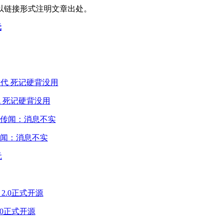
以链接形式注明文章出处。
元
 死记硬背没用
闻：消息不实
2.0正式开源