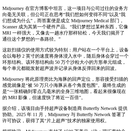
Midjourney 在官方博客中坦言，这一项目与公司过往的业务方
向毫无关联，但公司正在思考“我们想如何变得不同”以及“我
们想成为什么”，而答案便是成立 Midjourney Medical 部门，
Scanner 成为其第一个硬件产品。“我们梦想过某种东西，它像
MRI 一样强大，又像去一趟水疗那样轻松，今天我们揭开了
通往这个梦想的一条路径。”
这款扫描仪的使用方式较为特别：用户站在一个平台上，设备
会以每秒 2 英寸的速度将身体浸入水中，随后身体会穿过一个
环形结构。该环形结构由 50 万个沙粒大小的方形单元组成，
每个单元都能发射超声波并记录从身体反弹回来的回波。
Midjourney 将此原理类比为海豚的回声定位，形容接受扫描的
感觉就像是“被 50 万只小海豚从各个角度包围”。最终生成的
是“一张精确到零点几毫米的全身三维地图，看起来很像现在
的 MRI 影像，但速度快了将近一百倍”。
据介绍，该项目由手持超声设备制造商 Butterfly Network 提供
协助。2025 年 11 月，Midjourney 与 Butterfly Network 签署了
许可协议，获得了其“片上超声”技术的独家使用权。