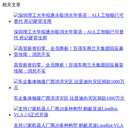
相关文章
深圳理工大学拟逐步取消大学英语：AI人工智能已可替
代 死记硬背没用
高管薪资归零、全员降薪！百强车商兰天集团回应暴雷
传闻：消息不实
车企集体驰援广西洪涝灾区 比亚迪向灾区捐款1000万元
支持17家机器人厂商20多种构型 蚂蚁灵波LingBot-VLA