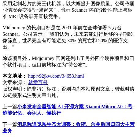
采用定制芯片的第三代机器，以大幅提升图像质量。公司称届
时情况会变得“严肃起来”，暗示 Scanner 将在诊断性能上与标
准 MRI 设备展开直接竞争。
Midjourney 的长期目标是在 2031 年前在全球部署 5 万台
Scanner。公司表示：“我们认为，未来若能进行足够的早期影
像筛查，世界完全有可能避免 30% 的死亡和 50% 的医疗支
出。”
除该项目外，Midjourney 官网还列出了另外四个硬件项目和四
个软件项目，但目前均标注为“待公布”。
本文地址：
http://92jkw.com/34653.html
文章来源：
就爱百科
版权声明：
除非特别标注，否则均为本站原创文章，转载时请
以链接形式注明文章出处。
上一篇
小米发布全屋智能 AI 开源方案 Xiaomi Miloco 2.0：号
称能记忆、会识人、懂执行
下一篇
消息称追觅系生态大调整：收缩、合并后回归四大主营
业务