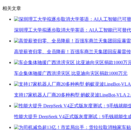
相关文章
深圳理工大学拟逐步取消大学英语：AI人工智能已可替代
高管薪资归零、全员降薪！百强车商兰天集团回应暴雷传
车企集体驰援广西洪涝灾区 比亚迪向灾区捐款1000万元
支持17家机器人厂商20多种构型 蚂蚁灵波LingBot-VLA 
性能大提升 DeepSeek V4正式版灰度测试：9毛钱就能生