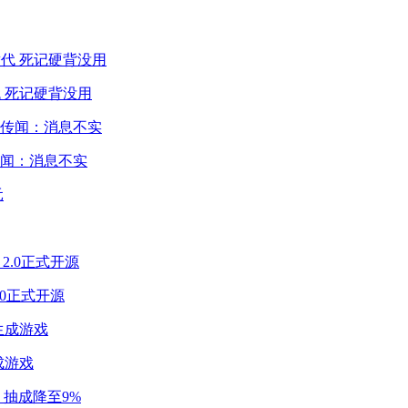
 死记硬背没用
闻：消息不实
2.0正式开源
成游戏