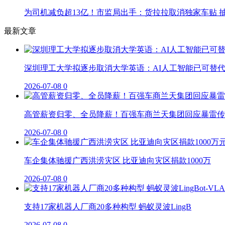
为司机减负超13亿！市监局出手：货拉拉取消独家车贴 抽
最新文章
深圳理工大学拟逐步取消大学英语：AI人工智能已可替
2026-07-08
0
高管薪资归零、全员降薪！百强车商兰天集团回应暴雷传
2026-07-08
0
车企集体驰援广西洪涝灾区 比亚迪向灾区捐款1000万
2026-07-08
0
支持17家机器人厂商20多种构型 蚂蚁灵波LingB
2026-07-08
0