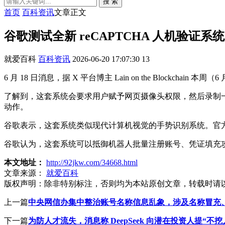
搜 索
首页
百科资讯
文章正文
谷歌测试全新 reCAPTCHA 人机验证
就爱百科
百科资讯
2026-06-20 17:07:30
13
6 月 18 日消息，据 X 平台博主 Lain on the Blockc
了解到，这套系统会要求用户赋予网页摄像头权限，然后录制一
动作。
谷歌表示，这套系统类似现代计算机视觉的手势识别系统。官
谷歌认为，这套系统可以抵御机器人批量注册账号、凭证填充
本文地址：
http://92jkw.com/34668.html
文章来源：
就爱百科
版权声明：
除非特别标注，否则均为本站原创文章，转载时请
上一篇
中央网信办集中整治账号名称信息乱象，涉及名称冒充
下一篇
为防人才流失，消息称 DeepSeek 向潜在投资人提“不挖