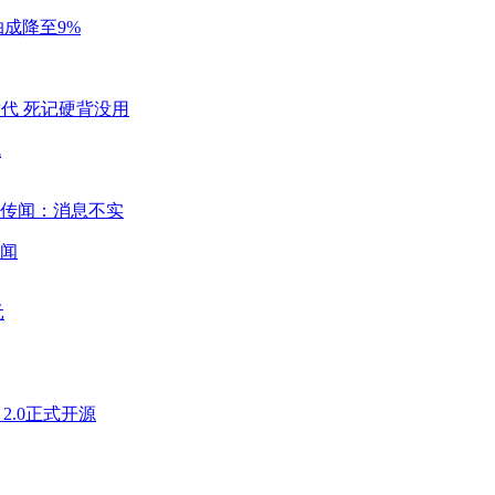
成降至9%
代
闻