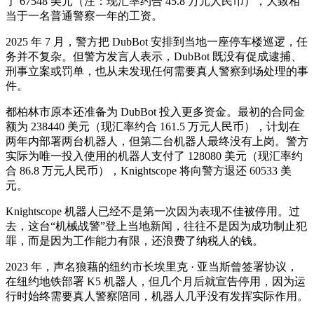
了 67548 美元（注：现汇率约合 45.8 万元人民币），大致相
当于一名普通警察一年的工资。
2025 年 7 月，警方把 DubBot 安排到当地一座停车楼巡逻，任
务并不复杂。但警方发言人表示，DubBot 既没有促成逮捕、
刑事立案或罚单，也从未发现任何需要真人警察到场处理的事
件。
都柏林市原本还准备为 DubBot 投入更多资金。最初的合同金
额为 238440 美元（现汇率约合 161.5 万元人民币），计划在
两年内部署两台机器人，但第二台机器人最终没有上岗。警方
实际为唯一投入使用的机器人支付了 128080 美元（现汇率约
合 86.8 万元人民币），Knightscope 将向警方退还 60533 美
元。
Knightscope 机器人已经不是第一次因为表现不佳被停用。过
去，这台“机械战警”登上当地新闻，往往不是因为成功制止犯
罪，而是因为工作能力有限，还浪费了纳税人的钱。
2023 年，声名狼藉的纽约市长埃里克 · 亚当斯曾签署协议，
在纽约地铁部署 K5 机器人，但几个月后就宣告停用，因为运
行时始终需要真人警察陪同，机器人几乎没有发挥实际作用。