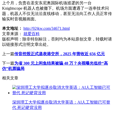
上个月，负责在圣安东尼奥国际机场巡逻的另一台
Knightscope 机器人也被撤下。机场方面遭遇了一连串技术问
题，机器人不仅无法沿直线移动，甚至无法向工作人员正常传
输实时音视频画面。
本文地址：
http://92jkw.com/34671.html
文章来源：
就爱百科
版权声明：
除非特别标注，否则均为本站原创文章，转载时请
以链接形式注明文章出处。
上一篇
传音控股正式递表港交所，2025 年营收近 656 亿元
下一篇
为省 300 元上闲鱼结果被骗 48 万？央视曝光低价“高
仿”机票骗局
相关文章
深圳理工大学拟逐步取消大学英语：AI人工智能已可替
代 死记硬背没用