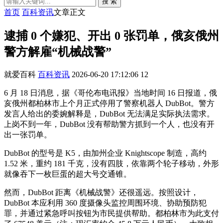
搜 索
首页
百科资讯
文章正文
逮捕 0 个嫌犯、开出 0 张罚单，俄亥俄州
警方解雇“机械战警”
就爱百科
百科资讯
2026-06-20 17:12:06
12
6 月 18 日消息，据《哥伦布电讯报》当地时间 16 日报道，俄
亥俄州都柏林市上个月正式停用了警察机器人 DubBot。警方
发言人给出的委婉解释是，DubBot 无法满足实际执法需求。
上岗不到一年，DubBot 没有帮助警方抓到一个人，也没有开
出一张罚单。
DubBot 的型号是 K5，由加州企业 Knightscope 制造，高约
1.52 米，重约 181 千克，没有四肢，依靠两个轮子移动，外形
就像吞下一枚巨蛋的超大号交通锥。
然而，DubBot 距离《机械战警》还很遥远。按照设计，
DubBot 本应利用 360 度摄像头监控周围环境、协助预防犯
罪，并通过紧急呼叫按钮为市民提供帮助。都柏林市为此支付