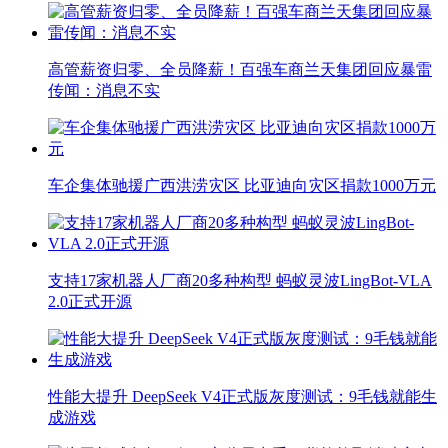
高管薪资归零、全员降薪！百强车商兰天集团回应暴雷
传闻：消息不实
车企集体驰援广西洪涝灾区 比亚迪向灾区捐款1000万元
支持17家机器人厂商20多种构型 蚂蚁灵波LingBot-VLA
2.0正式开源
性能大提升 DeepSeek V4正式版灰度测试：9毛钱就能生
成游戏