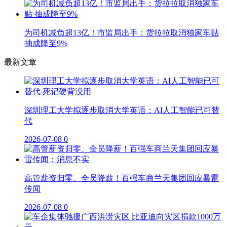
为司机减负超13亿！市监局出手：货拉拉取消独家车贴
抽成降至9%
最新文章
深圳理工大学拟逐步取消大学英语：AI人工智能已可替
代
2026-07-08
0
高管薪资归零、全员降薪！百强车商兰天集团回应暴雷
传闻
2026-07-08
0