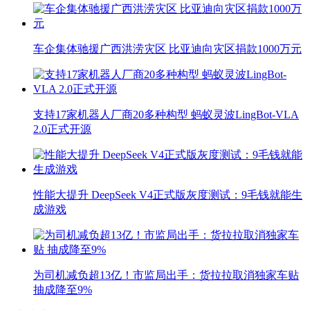
车企集体驰援广西洪涝灾区 比亚迪向灾区捐款1000万元
支持17家机器人厂商20多种构型 蚂蚁灵波LingBot-VLA
2.0正式开源
性能大提升 DeepSeek V4正式版灰度测试：9毛钱就能生
成游戏
为司机减负超13亿！市监局出手：货拉拉取消独家车贴
抽成降至9%