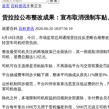
搜 索
首页
百科资讯
文章正文
货拉拉公布整改成果：宣布取消强制车贴
就爱百科
百科资讯
2026-06-20 18:07:56
19
6月18日消息，今日，市场监管总局通报货拉拉反垄断合规整
轻货车司机经营负担。
整改最受司机关注的两项政策已全面执行，其一彻底取消强制
司机，退费总额达1.2亿元。
司机可自主选择是否粘贴车贴，不再面临平台与交管双重处罚
平台抽成费率同步大幅下调，整体平均抽成从原先11%降至9
运价机制同步规范，平台叫停依靠算法恶意压低运费的行为，
害司机收益。
除此之外，多项限制司机权益的旧规则全部废除，非付费会员
平台每年拿出1000万元用于里程偏差补偿，5000万元设立