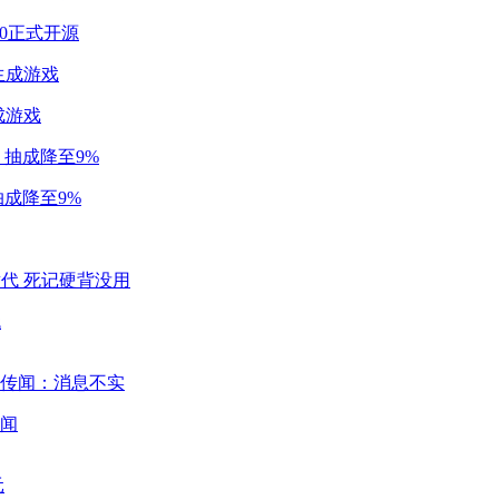
2.0正式开源
成游戏
成降至9%
代
闻