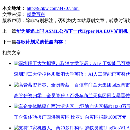
本文地址：
http://92jkw.com/34707.html
文章来源：
就爱百科
版权声明：
除非特别标注，否则均为本站原创文章，转载时请
上一篇
华为能追上吗 ASML公布下一代Hyper-NA EUV光刻机：可
下一篇
谷歌计划采购长鑫内存！
相关文章
深圳理工大学拟逐步取消大学英语：AI人工智能已可替代
高管薪资归零、全员降薪！百强车商兰天集团回应暴雷传
车企集体驰援广西洪涝灾区 比亚迪向灾区捐款1000万元