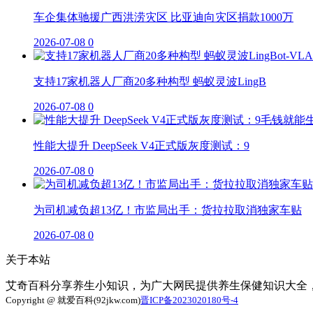
车企集体驰援广西洪涝灾区 比亚迪向灾区捐款1000万
2026-07-08
0
支持17家机器人厂商20多种构型 蚂蚁灵波LingB
2026-07-08
0
性能大提升 DeepSeek V4正式版灰度测试：9
2026-07-08
0
为司机减负超13亿！市监局出手：货拉拉取消独家车贴
2026-07-08
0
关于本站
艾奇百科分享养生小知识，为广大网民提供养生保健知识大全
Copyright @ 就爱百科(92jkw.com)
晋ICP备2023020180号-4