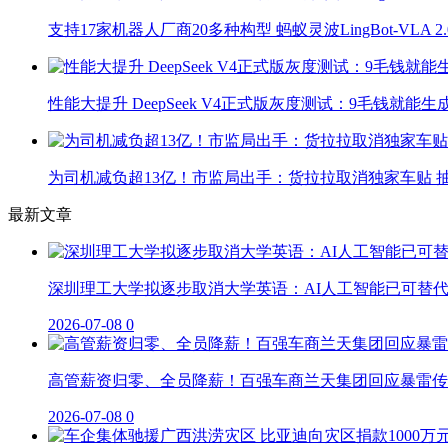
支持17家机器人厂商20多种构型 蚂蚁灵波LingBot-VLA 
性能大提升 DeepSeek V4正式版灰度测试：9毛钱就能生
为司机减负超13亿！市监局出手：货拉拉取消独家车贴 抽
最新文章
深圳理工大学拟逐步取消大学英语：AI人工智能已可替
2026-07-08
0
高管薪资归零、全员降薪！百强车商兰天集团回应暴雷传
2026-07-08
0