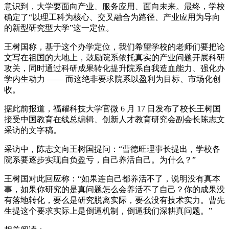
意识到，大学要面向产业、服务应用、面向未来。最终，学校
确定了“以理工科为核心、交叉融合为路径、产业应用为导向
的新型研究型大学”这一定位。
王树国称，基于这个办学定位，我们希望学校的老师们要把论
文写在祖国的大地上，鼓励院系依托真实的产业问题开展科研
攻关，同时通过科研成果转化提升院系自我造血能力、强化办
学内生动力 —— 而这绝非要求院系以盈利为目标、市场化创
收。
据此前报道，福耀科技大学官微 6 月 17 日发布了校长王树国
接受中国教育在线总编辑、创新人才教育研究会副会长陈志文
采访的文字稿。
采访中，陈志文向王树国提问：“曹德旺理事长提出，学校各
院系要逐步实现自负盈亏，自己养活自己。为什么？”
王树国对此回应称：“如果连自己都养活不了，说明没有真本
事，如果你研究的是真问题怎么会养活不了自己？你的成果没
有落地转化，要么是研究脱离实际，要么没有技术实力。曹先
生提这个要求实际上是倒逼机制，倒逼我们深耕真问题。”