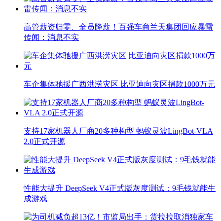
高管薪资归零、全员降薪！百强车商兰天集团回应暴雷
传闻：消息不实
车企集体驰援广西洪涝灾区 比亚迪向灾区捐款1000万元
支持17家机器人厂商20多种构型 蚂蚁灵波LingBot-VLA
2.0正式开源
性能大提升 DeepSeek V4正式版灰度测试：9毛钱就能生
成游戏