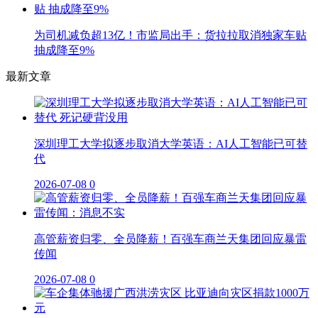
为司机减负超13亿！市监局出手：货拉拉取消独家车贴
抽成降至9%
最新文章
深圳理工大学拟逐步取消大学英语：AI人工智能已可替
代
2026-07-08
0
高管薪资归零、全员降薪！百强车商兰天集团回应暴雷
传闻
2026-07-08
0