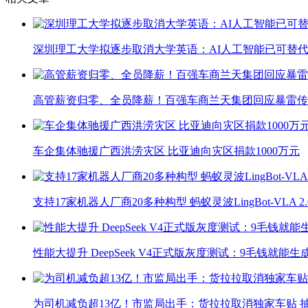
深圳理工大学拟逐步取消大学英语：AI人工智能已可替代
高管薪资归零、全员降薪！百强车商兰天集团回应暴雷传
车企集体驰援广西洪涝灾区 比亚迪向灾区捐款1000万元
支持17家机器人厂商20多种构型 蚂蚁灵波LingBot-VLA 
性能大提升 DeepSeek V4正式版灰度测试：9毛钱就能生
为司机减负超13亿！市监局出手：货拉拉取消独家车贴 抽