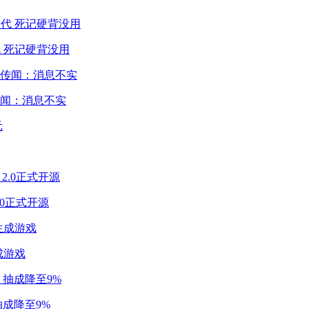
 死记硬背没用
闻：消息不实
2.0正式开源
成游戏
成降至9%