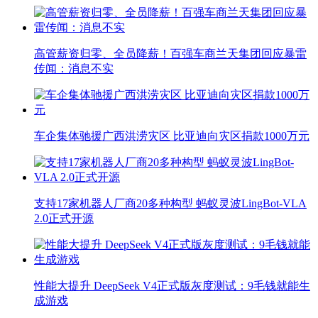
高管薪资归零、全员降薪！百强车商兰天集团回应暴雷
传闻：消息不实
车企集体驰援广西洪涝灾区 比亚迪向灾区捐款1000万元
支持17家机器人厂商20多种构型 蚂蚁灵波LingBot-VLA
2.0正式开源
性能大提升 DeepSeek V4正式版灰度测试：9毛钱就能生
成游戏