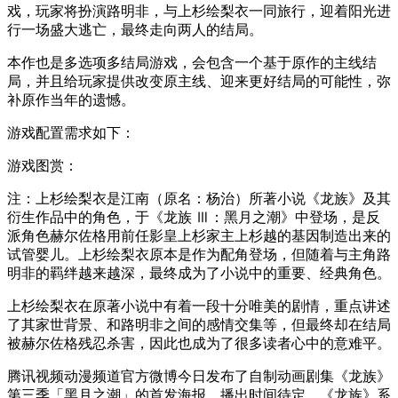
戏，玩家将扮演路明非，与上杉绘梨衣一同旅行，迎着阳光进
行一场盛大逃亡，最终走向两人的结局。
本作也是多选项多结局游戏，会包含一个基于原作的主线结
局，并且给玩家提供改变原主线、迎来更好结局的可能性，弥
补原作当年的遗憾。
游戏配置需求如下：
游戏图赏：
注：上杉绘梨衣是江南（原名：杨治）所著小说《龙族》及其
衍生作品中的角色，于《龙族 Ⅲ：黑月之潮》中登场，是反
派角色赫尔佐格用前任影皇上杉家主上杉越的基因制造出来的
试管婴儿。上杉绘梨衣原本是作为配角登场，但随着与主角路
明非的羁绊越来越深，最终成为了小说中的重要、经典角色。
上杉绘梨衣在原著小说中有着一段十分唯美的剧情，重点讲述
了其家世背景、和路明非之间的感情交集等，但最终却在结局
被赫尔佐格残忍杀害，因此也成为了很多读者心中的意难平。
腾讯视频动漫频道官方微博今日发布了自制动画剧集《龙族》
第三季「黑月之潮」的首发海报，播出时间待定。《龙族》系