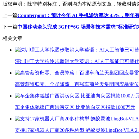
版权声明：
除非特别标注，否则均为本站原创文章，转载时请
上一篇
Counterpoint：预计今年 AI 手机渗透率达 45%，明年
下一篇
中国移动牵头完成 3GPP“6G 场景和技术需求”标准
相关文章
深圳理工大学拟逐步取消大学英语：AI人工智能已可替代
高管薪资归零、全员降薪！百强车商兰天集团回应暴雷传
车企集体驰援广西洪涝灾区 比亚迪向灾区捐款1000万元
支持17家机器人厂商20多种构型 蚂蚁灵波LingBot-VLA 