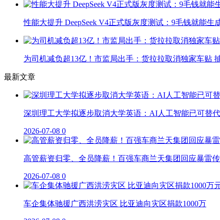
性能大提升 DeepSeek V4正式版灰度测试：9毛钱就能生
为司机减负超13亿！市监局出手：货拉拉取消独家车贴 抽
最新文章
深圳理工大学拟逐步取消大学英语：AI人工智能已可替
2026-07-08
0
高管薪资归零、全员降薪！百强车商兰天集团回应暴雷传
2026-07-08
0
车企集体驰援广西洪涝灾区 比亚迪向灾区捐款1000万