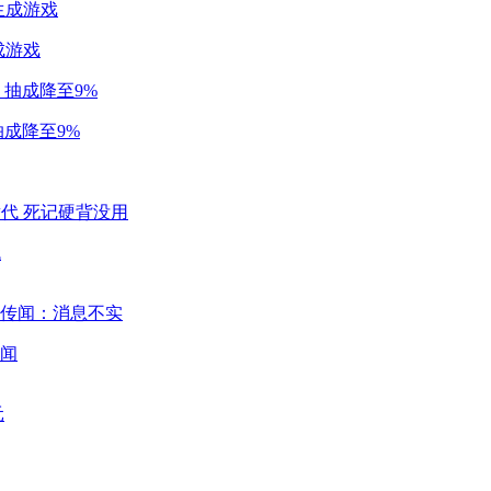
成游戏
成降至9%
代
闻