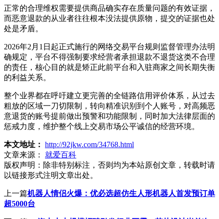
正常的合理维权需要提供商品确实存在质量问题的有效证据，
而恶意退款的从业者往往根本没法提供原物，提交的证据也处
处是矛盾。
2026年2月1日起正式施行的网络交易平台规则监督管理办法明
确规定，平台不得强制要求经营者承担退款不退货这类不合理
的责任，核心目的就是矫正此前平台和入驻商家之间长期失衡
的利益关系。
整个业界都在呼吁建立更完善的全链路信用评价体系，从过去
粗放的区域一刀切限制，转向精准识别到个人账号，对高频恶
意退货的账号提前做出预警和功能限制，同时加大法律层面的
惩戒力度，维护整个线上交易市场公平诚信的经营环境。
本文地址：
http://92jkw.com/34768.html
文章来源：
就爱百科
版权声明：
除非特别标注，否则均为本站原创文章，转载时请
以链接形式注明文章出处。
上一篇
机器人情侣火爆：优必选超仿生人形机器人首发预订单
超5000台