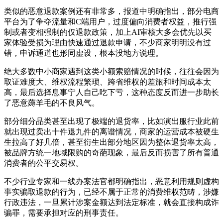
类似的恶意退款案例还有非常多，报道中明确指出，部分电商
平台为了争夺流量和C端用户，过度偏向消费者权益，推行强
制或者变相强制的仅退款政策，加上AI审核大多会优先以买
家体验受损为理由快速通过退款申请，不少商家明明没有过
错，申诉通道也形同虚设，根本没地方说理。
绝大多数中小商家遇到这类小额索赔情况的时候，往往会因为
取证难度大、维权流程繁琐、跨省维权的差旅和时间成本太
高，最后选择息事宁人自己吃下亏，这种态度反而进一步助长
了恶意薅羊毛的不良风气。
部分细分品类甚至出现了极端的退货率，比如演出服行业此前
就出现过卖出十件退九件的离谱情况，商家的运营成本被硬生
生拉高了好几倍，甚至衍生出部分地区因为整体退货率太高，
被品牌方统一地域限购的奇葩现象，最后反而损害了所有普通
消费者的公平交易权。
不少行业专家和一线办案法官都明确指出，恶意利用规则虚构
事实骗取退款的行为，已经不属于正常的消费维权范畴，涉嫌
行政违法，一旦累计涉案金额达到法定标准，就会直接构成诈
骗罪，需要承担对应的刑事责任。