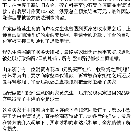
下，往包裹里塞进旧衣物、碎布料甚至沙石冒充原商品申请退
款，前后累计作案1036次，涉案总金额接近90万元，最终因涉
嫌诈骗罪被警方依法刑事拘留。
广东做榴莲生意的商户程先生也曾遇到买家签收水果之后，上
传自己提前准备好的虚假变质照片申请全额退款，平台的自动
化审核直接自动通过了退款申请。
程先生跨省跑了40多天维权，最终买家因为虚构事实骗取退款
被处以行政拘留7日的处罚，所有违法所得都被全额追缴。
山东济宁有一位消费者花29.8元购买西红柿，收到货之后以部
分坏果为由，要求商家整单仅退款，诉求被商家拒绝之后还反
复辱骂客服，平台后续还是直接强制把全款退给了买家。
西安做数码配件生意的商家黄先生，后来发现买家退回的品牌
充电器壳子里灌的全是沙土。
这名买家手里攥着两个账号连续下单10笔同款订单，都以不想
要了为由申请退货，直接给商家造成了3700多元的损失，最后
在警方的介入调解下，买家才和商家达成和解，全额赔偿了所
有损失。