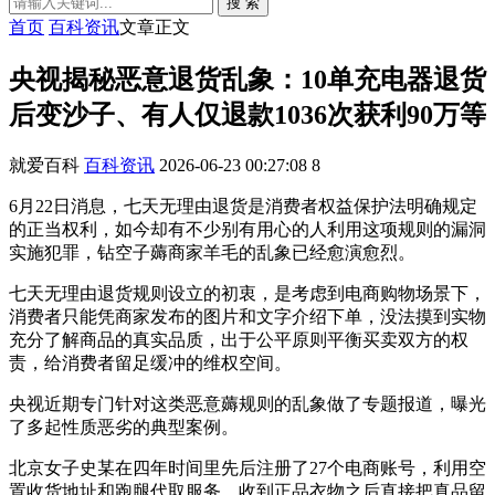
搜 索
首页
百科资讯
文章正文
央视揭秘恶意退货乱象：10单充电器退货
后变沙子、有人仅退款1036次获利90万等
就爱百科
百科资讯
2026-06-23 00:27:08
8
6月22日消息，七天无理由退货是消费者权益保护法明确规定
的正当权利，如今却有不少别有用心的人利用这项规则的漏洞
实施犯罪，钻空子薅商家羊毛的乱象已经愈演愈烈。
七天无理由退货规则设立的初衷，是考虑到电商购物场景下，
消费者只能凭商家发布的图片和文字介绍下单，没法摸到实物
充分了解商品的真实品质，出于公平原则平衡买卖双方的权
责，给消费者留足缓冲的维权空间。
央视近期专门针对这类恶意薅规则的乱象做了专题报道，曝光
了多起性质恶劣的典型案例。
北京女子史某在四年时间里先后注册了27个电商账号，利用空
置收货地址和跑腿代取服务，收到正品衣物之后直接把真品留