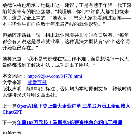
桑德伯格也坦承，她提出这一建议，正是有感于年轻一代正深
陷前所未有的职业焦虑。“我理解，你们中许多人都在担忧未
来，这是完全正常的，”她表示，“想必大家都看到过新闻——
本届毕业生正面临数十年来最严峻的就业形势。”
但她随即话锋一转，指出就业困境并非今时今日独有。“每年
都会有人说这是最难就业季，这种说法大概从有‘毕业’这个词
开始就已存在。”
她补充道，“我不是想说现在找工作不难，而是想说每一代人
最终都找到了解决办法，成功走出了困境。”
本文地址：
http://92jkw.com/34778.html
文章来源：
就爱百科
版权声明：
除非特别标注，否则均为本站原创文章，转载时请
以链接形式注明文章出处。
上一篇
OpenAI拿下史上最大企业订单 三星12万员工全面接入
ChatGPT
下一篇
年薪162万元起！马斯克5倍薪资挖角台积电工程师
相关文章