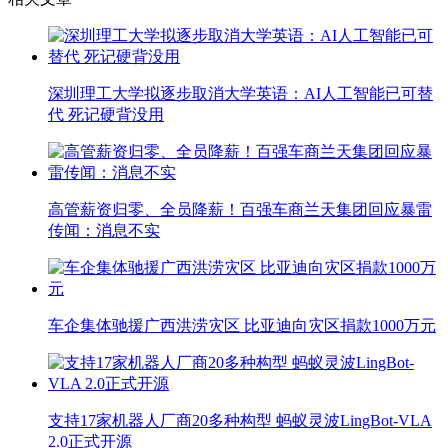
深圳理工大学拟逐步取消大学英语：AI人工智能已可替
代 死记硬背没用
高管薪资归零、全员降薪！百强车商兰天集团回应暴雷
传闻：消息不实
车企集体驰援广西洪涝灾区 比亚迪向灾区捐款1000万元
支持17家机器人厂商20多种构型 蚂蚁灵波LingBot-VLA
2.0正式开源