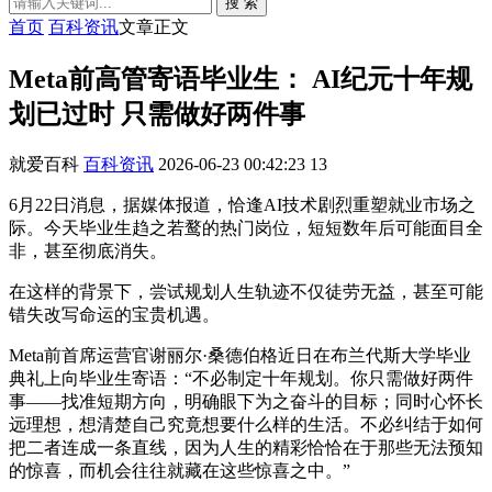
搜 索
首页
百科资讯
文章正文
Meta前高管寄语毕业生： AI纪元十年规
划已过时 只需做好两件事
就爱百科
百科资讯
2026-06-23 00:42:23
13
6月22日消息，据媒体报道，恰逢AI技术剧烈重塑就业市场之
际。今天毕业生趋之若鹜的热门岗位，短短数年后可能面目全
非，甚至彻底消失。
在这样的背景下，尝试规划人生轨迹不仅徒劳无益，甚至可能
错失改写命运的宝贵机遇。
Meta前首席运营官谢丽尔·桑德伯格近日在布兰代斯大学毕业
典礼上向毕业生寄语：“不必制定十年规划。你只需做好两件
事——找准短期方向，明确眼下为之奋斗的目标；同时心怀长
远理想，想清楚自己究竟想要什么样的生活。不必纠结于如何
把二者连成一条直线，因为人生的精彩恰恰在于那些无法预知
的惊喜，而机会往往就藏在这些惊喜之中。”