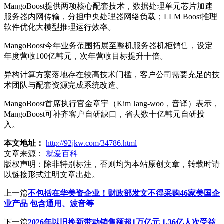
MangoBoost提供两项核心配套技术，数据处理单元芯片加速
服务器内网传输，分担中央处理器网络负载；LLM Boost推理
软件优化大模型推理运行效率。
MangoBoost今年业务范围拓展至整机服务器机柜销售，设定
年度营收100亿韩元，次年营收目标提升十倍。
异构计算方案落地存在较高技术门槛，客户公司需要充足的技
术团队与配套资源完成系统改造。
MangoBoost首席执行官金章宇（Kim Jang-woo，音译）表示，
MangoBoost可补齐客户自研缺口，省去数十亿韩元自研投
入。
本文地址：
http://92jkw.com/34786.html
文章来源：
就爱百科
版权声明：
除非特别标注，否则均为本站原创文章，转载时请
以链接形式注明文章出处。
上一篇
不包括在华美资企业！财政部发文不得采购46家美国企
业产品 包含通用、波音等
下一篇
2026年以旧换新带动销售额超1万亿元 1.36亿人次受益