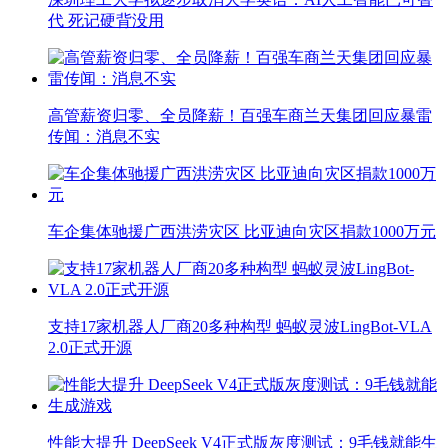
代 死记硬背没用
高管薪资归零、全员降薪！百强车商兰天集团回应暴雷
传闻：消息不实
车企集体驰援广西洪涝灾区 比亚迪向灾区捐款1000万元
支持17家机器人厂商20多种构型 蚂蚁灵波LingBot-VLA
2.0正式开源
性能大提升 DeepSeek V4正式版灰度测试：9毛钱就能生