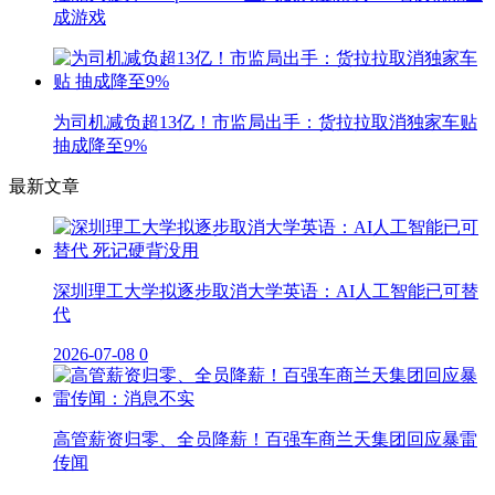
成游戏
为司机减负超13亿！市监局出手：货拉拉取消独家车贴
抽成降至9%
最新文章
深圳理工大学拟逐步取消大学英语：AI人工智能已可替
代
2026-07-08
0
高管薪资归零、全员降薪！百强车商兰天集团回应暴雷
传闻