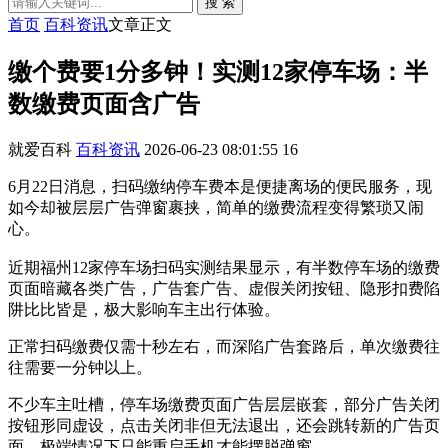
搜 索
首页
百科资讯
文章正文
缴个费要1分多钟！实测12家停车场：半
数缴费页面含广告
就爱百科
百科资讯
2026-06-23 08:01:55
16
6月22日消息，扫码缴纳停车费本是便捷离场的便民服务，现
如今却被层层广告弹窗裹挟，简单的缴费流程变得繁琐又闹
心。
近期福州12家停车场扫码实测结果显示，有半数停车场的缴费
页面暗藏各类广告，广告套广告、虚假关闭按钮、隐形扣费陷
阱比比皆是，极大影响车主出行体验。
正常扫码缴费仅需十秒左右，而深陷广告套路后，单次缴费往
往需要一分钟以上。
不少车主吐槽，停车场缴费页面广告层层嵌套，部分广告关闭
按钮形同虚设，点击关闭非但无法退出，还会跳转新的广告页
面，极端情况下只能重启手机才能摆脱弹窗。