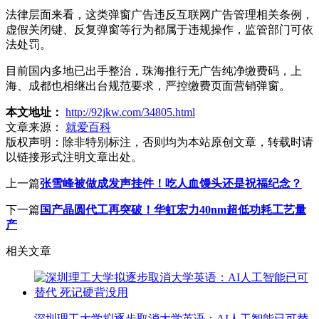
法律层面来看，这类弹窗广告违反互联网广告管理相关条例，
虚假关闭键、反复弹窗等行为都属于违规操作，监管部门可依
法处罚。
目前国内多地已出手整治，珠海推行无广告纯净缴费码，上
海、成都也相继出台规范要求，严控缴费页面营销弹窗。
本文地址：
http://92jkw.com/34805.html
文章来源：
就爱百科
版权声明：
除非特别标注，否则均为本站原创文章，转载时请
以链接形式注明文章出处。
上一篇
张雪峰被做成发声挂件！吃人血馒头还是祝福纪念？
下一篇
国产晶圆代工再突破！华虹宏力40nm超低功耗工艺量
产
相关文章
深圳理工大学拟逐步取消大学英语：AI人工智能已可替