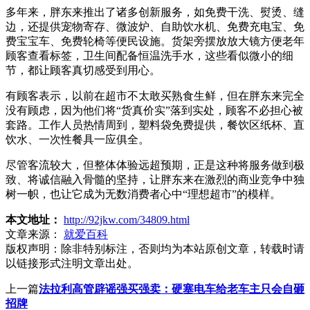
多年来，胖东来推出了诸多创新服务，如免费干洗、熨烫、缝
边，还提供宠物寄存、微波炉、自助饮水机、免费充电宝、免
费宝宝车、免费轮椅等便民设施。货架旁摆放放大镜方便老年
顾客查看标签，卫生间配备恒温洗手水，这些看似微小的细
节，都让顾客真切感受到用心。
有顾客表示，以前在超市不太敢买熟食生鲜，但在胖东来完全
没有顾虑，因为他们将“货真价实”落到实处，顾客不必担心被
套路。工作人员热情周到，塑料袋免费提供，餐饮区纸杯、直
饮水、一次性餐具一应俱全。
尽管客流较大，但整体体验远超预期，正是这种将服务做到极
致、将诚信融入骨髓的坚持，让胖东来在激烈的商业竞争中独
树一帜，也让它成为无数消费者心中“理想超市”的模样。
本文地址：
http://92jkw.com/34809.html
文章来源：
就爱百科
版权声明：
除非特别标注，否则均为本站原创文章，转载时请
以链接形式注明文章出处。
上一篇
法拉利高管辟谣强买强卖：硬塞电车给老车主只会自砸
招牌