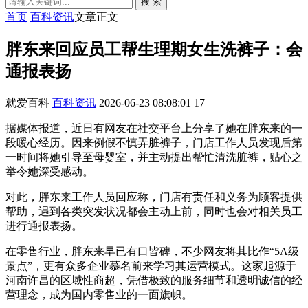
搜 索
首页
百科资讯
文章正文
胖东来回应员工帮生理期女生洗裤子：会
通报表扬
就爱百科
百科资讯
2026-06-23 08:08:01
17
据媒体报道，近日有网友在社交平台上分享了她在胖东来的一
段暖心经历。因来例假不慎弄脏裤子，门店工作人员发现后第
一时间将她引导至母婴室，并主动提出帮忙清洗脏裤，贴心之
举令她深受感动。
对此，胖东来工作人员回应称，门店有责任和义务为顾客提供
帮助，遇到各类突发状况都会主动上前，同时也会对相关员工
进行通报表扬。
在零售行业，胖东来早已有口皆碑，不少网友将其比作“5A级
景点”，更有众多企业慕名前来学习其运营模式。这家起源于
河南许昌的区域性商超，凭借极致的服务细节和透明诚信的经
营理念，成为国内零售业的一面旗帜。