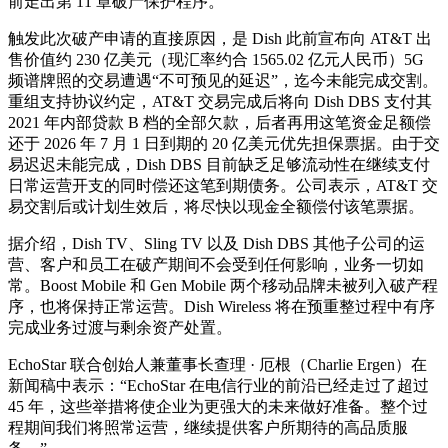
前走出第 11 章破产保护程序。
触发此次破产申请的直接原因，是 Dish 此前宣布向 AT&T 出
售价值约 230 亿美元（现汇率约合 1565.02 亿元人民币）5G
频谱牌照的交易遭遇“不可预见的延迟”，迄今未能完成交割。
重组支持协议约定，AT&T 交易完成后将向 Dish DBS 支付其
2021 年内部贷款 B 档的全部欠款，后者再用这笔资金足额偿
还于 2026 年 7 月 1 日到期的 20 亿美元优先担保票据。由于交
易迟迟未能完成，Dish DBS 目前缺乏足够流动性在继续支付
日常运营开支的同时偿还这笔到期债务。公司表示，AT&T 交
易交割后或计划生效后，将尽快以现金全额偿付该笔票据。
据介绍，Dish TV、Sling TV 以及 Dish DBS 其他子公司的运
营、客户和员工在破产期间不会受到任何影响，业务一切如
常。Boost Mobile 和 Gen Mobile 两个移动品牌未被列入破产程
序，也将保持正常运营。Dish Wireless 将在预重整过程中有序
完成业务过渡与剩余资产处置。
EchoStar 联合创始人兼董事长查理 · 厄根（Charlie Ergen）在
新闻稿中表示：“EchoStar 在电信行业的前沿已经走过了超过
45 年，这些举措将使企业为更强大的未来做好准备。整个过
程期间我们将照常运营，继续提供客户所期待的高品质服