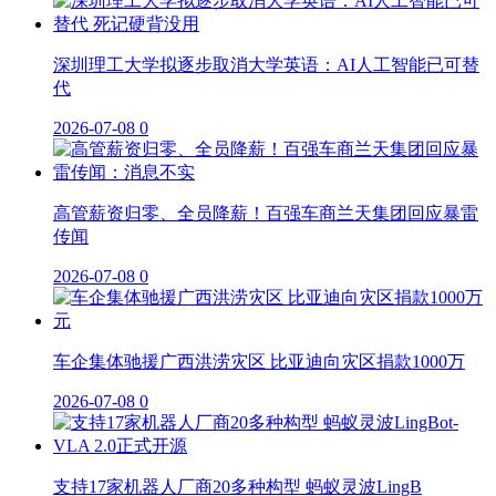
深圳理工大学拟逐步取消大学英语：AI人工智能已可替
代
2026-07-08
0
高管薪资归零、全员降薪！百强车商兰天集团回应暴雷
传闻
2026-07-08
0
车企集体驰援广西洪涝灾区 比亚迪向灾区捐款1000万
2026-07-08
0
支持17家机器人厂商20多种构型 蚂蚁灵波LingB