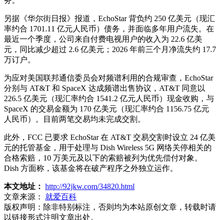
务。”
另据《华尔街日报》报道，EchoStar 背负约 250 亿美元（现汇
率约合 1701.11 亿元人民币）债务，并面临多年用户流失。在
最近一个季度，公司来自付费电视用户的收入为 22.6 亿美
元，同比减少超过 2.6 亿美元；2026 年前三个月净流失约 17.7
万订户。
为应对美国联邦通信委员会对频谱利用的合规审查，EchoStar
分别与 AT&T 和 SpaceX 达成频谱出售协议，AT&T 同意以
226.5 亿美元（现汇率约合 1541.2 亿元人民币）现金收购，与
SpaceX 的交易金额为 170 亿美元（现汇率约合 1156.75 亿元
人民币）。目前两笔交易均未完成交割。
此外，FCC 已要求 EchoStar 在 AT&T 交易交割时设立 24 亿美
元的托管基金，用于处理与 Dish Wireless 5G 网络关停相关的
合格索赔，10 万美元及以下的索赔被列为优先偿付对象。
Dish 方面称，该基金将在破产程序之外独立运作。
本文地址：
http://92jkw.com/34820.html
文章来源：
就爱百科
版权声明：
除非特别标注，否则均为本站原创文章，转载时请
以链接形式注明文章出处。