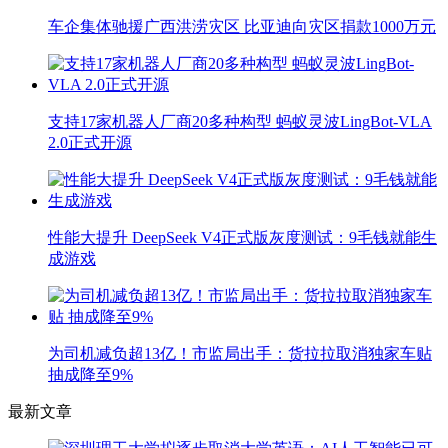
车企集体驰援广西洪涝灾区 比亚迪向灾区捐款1000万元
支持17家机器人厂商20多种构型 蚂蚁灵波LingBot-VLA
2.0正式开源
性能大提升 DeepSeek V4正式版灰度测试：9毛钱就能生
成游戏
为司机减负超13亿！市监局出手：货拉拉取消独家车贴
抽成降至9%
最新文章