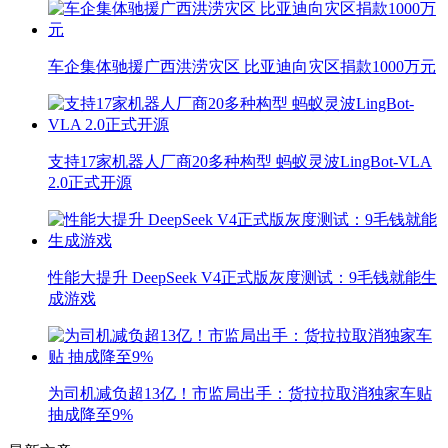
车企集体驰援广西洪涝灾区 比亚迪向灾区捐款1000万元
支持17家机器人厂商20多种构型 蚂蚁灵波LingBot-VLA
2.0正式开源
性能大提升 DeepSeek V4正式版灰度测试：9毛钱就能生
成游戏
为司机减负超13亿！市监局出手：货拉拉取消独家车贴
抽成降至9%