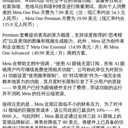
Instagram、WhatsApp 等社交平台的增值功能。该服务目前正
在新加坡、危地马拉和玻利维亚进行限量测试。面向个人消费
者的 Meta One Plus 月费为 7.99 美元（注：现汇率约合 54.3 元
人民币），Meta One Premium 月费为 19.99 美元（现汇率约合
135.9 元人民币）。
Premium 套餐提供更高的算力额度，支持深度推理的“思考模
式”以及更强的图像和视频生成能力。此外，Meta 还为创作者
和企业推出了 Meta One Essential（14.99 美元 / 月）和 Meta
One Advanced（49.99 美元 / 月）两档方案。
Meta 在帮助文档中强调，“使用 AI 眼镜无需订阅，所有 AI 眼
镜用户均可继续免费使用相关功能”。公司称此举仅为对部分
AI 功能设置“使用频率限制”。但“对话增强”作为一项完全依
赖本地算力的功能，其月度时长限制引发了不少用户的质疑
—— 毕竟用户已经为眼镜硬件支付了费用，而该功能的运行
并不消耗 Meta 的任何云端资源。
值得注意的是，Meta 近期正面临不小的财务压力。为了对冲
AI 领域的巨额投资成本，该公司此前已裁员约 10%—— 约
8000 人。与此同时，Meta 最近还通过去掉三款 AI 眼镜上的
雷朋品牌标识，将售价降低了 80 美元。将硬件上已具备的功