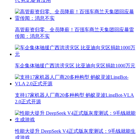
代 死记硬背没用
高管薪资归零、全员降薪！百强车商兰天集团回应暴雷
传闻：消息不实
车企集体驰援广西洪涝灾区 比亚迪向灾区捐款1000万元
支持17家机器人厂商20多种构型 蚂蚁灵波LingBot-VLA
2.0正式开源
性能大提升 DeepSeek V4正式版灰度测试：9毛钱就能生
成游戏