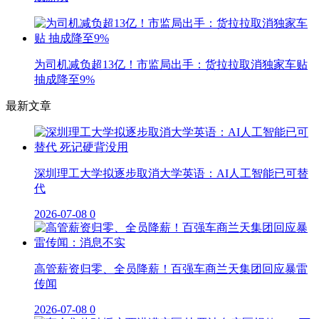
为司机减负超13亿！市监局出手：货拉拉取消独家车贴
抽成降至9%
最新文章
深圳理工大学拟逐步取消大学英语：AI人工智能已可替
代
2026-07-08
0
高管薪资归零、全员降薪！百强车商兰天集团回应暴雷
传闻
2026-07-08
0