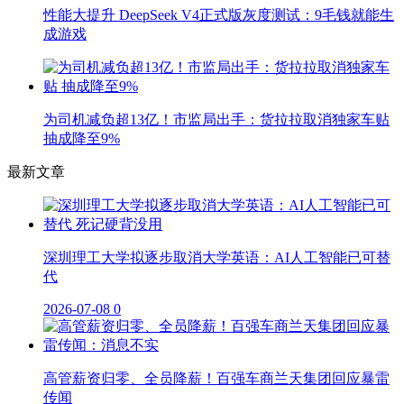
性能大提升 DeepSeek V4正式版灰度测试：9毛钱就能生
成游戏
为司机减负超13亿！市监局出手：货拉拉取消独家车贴
抽成降至9%
最新文章
深圳理工大学拟逐步取消大学英语：AI人工智能已可替
代
2026-07-08
0
高管薪资归零、全员降薪！百强车商兰天集团回应暴雷
传闻