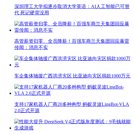
深圳理工大学拟逐步取消大学英语：AI人工智能已可替
代 死记硬背没用
高管薪资归零、全员降薪！百强车商兰天集团回应暴雷
传闻：消息不实
车企集体驰援广西洪涝灾区 比亚迪向灾区捐款1000万元
支持17家机器人厂商20多种构型 蚂蚁灵波LingBot-VLA
2.0正式开源