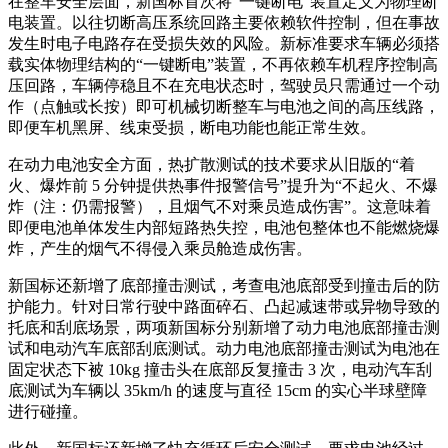
在整车安全层面，新国标首次将“一键断电”装置定义为物理断
电装置。以往切断高压系统回路主要依赖软件控制，但在事故
发生时电子电路存在受损失效的风险。新标准要求车辆必须搭
载实体物理结构的“一键断电”装置，不再依赖车机程序控制高
压回路，车辆停稳且不在充电状态时，驾驶员只需通过一个动
作（点触或长按）即可机械切断整车与电池之间的高压线路，
即便车机黑屏、线束受损，断电功能也能正常生效。
在动力电池安全方面，热扩散测试的技术要求从旧版的“着
火、爆炸前 5 分钟提供热事件报警信号”提升为“不起火、不爆
炸（注：仍需报警），且烟气不对乘员造成伤害”。这意味着
即便电池单体发生内部短路热失控，电池包整体也不能燃烧爆
炸，产生的烟气不得侵入乘员舱造成伤害。
新国标还新增了底部撞击测试，考查电池底部受到撞击后的防
护能力。针对日常行驶中路面碎石、凸起减速带或异物导致的
托底和刮底场景，两项新国标分别新增了动力电池底部撞击测
试和电动汽车底部刮底测试。动力电池底部撞击测试为电池在
固定状态下被 10kg 撞击头在底部反复撞击 3 次，电动汽车刮
底测试为车辆以 35km/h 的速度与直径 15cm 的实心半球壁障
进行碰撞。