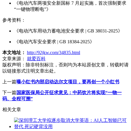
《电动汽车两项安全新国标 7 月起实施，首次强制要求
“一键物理断电”》
参考资料：
《电动汽车用动力蓄电池安全要求 | GB 38031-2025》
《电动汽车安全要求 | GB 18384-2025》
本文地址：
http://92jkw.com/34835.html
文章来源：
就爱百科
版权声明：
除非特别标注，否则均为本站原创文章，转载时请
以链接形式注明文章出处。
上一篇
曝小红书内部启动达尔文项目，要再创一个小红书
下一篇
国家医保局公开征求意见：中药饮片将实现“一物一
码、全程可溯”
相关文章