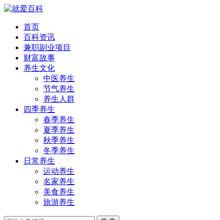
首页
百科资讯
兼职副业项目
财富故事
养生文化
中医养生
节气养生
养生人群
四季养生
春季养生
夏季养生
秋季养生
冬季养生
日常养生
运动养生
名家养生
美食养生
旅游养生