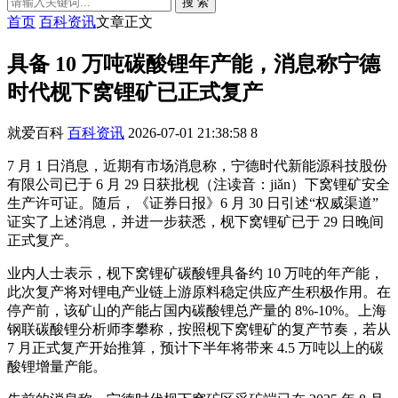
搜 索
首页
百科资讯
文章正文
具备 10 万吨碳酸锂年产能，消息称宁德
时代枧下窝锂矿已正式复产
就爱百科
百科资讯
2026-07-01 21:38:58
8
7 月 1 日消息，近期有市场消息称，宁德时代新能源科技股份
有限公司已于 6 月 29 日获批枧（注读音：jiǎn）下窝锂矿安全
生产许可证。随后，《证券日报》6 月 30 日引述“权威渠道”
证实了上述消息，并进一步获悉，枧下窝锂矿已于 29 日晚间
正式复产。
业内人士表示，枧下窝锂矿碳酸锂具备约 10 万吨的年产能，
此次复产将对锂电产业链上游原料稳定供应产生积极作用。在
停产前，该矿山的产能占国内碳酸锂总产量的 8%-10%。上海
钢联碳酸锂分析师李攀称，按照枧下窝锂矿的复产节奏，若从
7 月正式复产开始推算，预计下半年将带来 4.5 万吨以上的碳
酸锂增量产能。