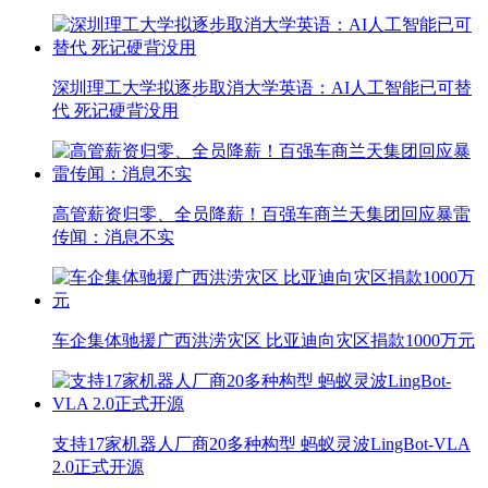
深圳理工大学拟逐步取消大学英语：AI人工智能已可替
代 死记硬背没用
高管薪资归零、全员降薪！百强车商兰天集团回应暴雷
传闻：消息不实
车企集体驰援广西洪涝灾区 比亚迪向灾区捐款1000万元
支持17家机器人厂商20多种构型 蚂蚁灵波LingBot-VLA
2.0正式开源