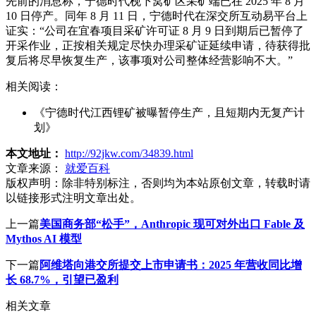
先前的消息称，宁德时代枧下窝矿区采矿端已在 2025 年 8 月
10 日停产。同年 8 月 11 日，宁德时代在深交所互动易平台上
证实：“公司在宜春项目采矿许可证 8 月 9 日到期后已暂停了
开采作业，正按相关规定尽快办理采矿证延续申请，待获得批
复后将尽早恢复生产，该事项对公司整体经营影响不大。”
相关阅读：
《宁德时代江西锂矿被曝暂停生产，且短期内无复产计
划》
本文地址：
http://92jkw.com/34839.html
文章来源：
就爱百科
版权声明：
除非特别标注，否则均为本站原创文章，转载时请
以链接形式注明文章出处。
上一篇
美国商务部“松手”，Anthropic 现可对外出口 Fable 及
Mythos AI 模型
下一篇
阿维塔向港交所提交上市申请书：2025 年营收同比增
长 68.7%，引望已盈利
相关文章