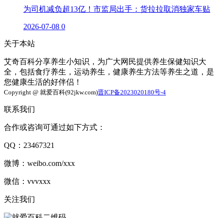
为司机减负超13亿！市监局出手：货拉拉取消独家车贴
2026-07-08
0
关于本站
艾奇百科分享养生小知识，为广大网民提供养生保健知识大
全，包括食疗养生，运动养生，健康养生方法等养生之道，是
您健康生活的好伴侣！
Copyright @ 就爱百科(92jkw.com)
晋ICP备2023020180号-4
联系我们
合作或咨询可通过如下方式：
QQ：23467321
微博：weibo.com/xxx
微信：vvvxxx
关注我们