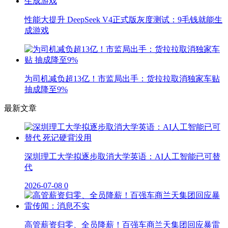
性能大提升 DeepSeek V4正式版灰度测试：9毛钱就能生
成游戏
为司机减负超13亿！市监局出手：货拉拉取消独家车贴
抽成降至9%
最新文章
深圳理工大学拟逐步取消大学英语：AI人工智能已可替
代
2026-07-08
0
高管薪资归零、全员降薪！百强车商兰天集团回应暴雷