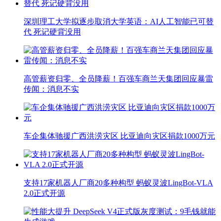
深圳理工大学拟逐步取消大学英语：AI人工智能已可替
代 死记硬背没用
高管薪资归零、全员降薪！百强车商兰天集团回应暴雷
传闻：消息不实
车企集体驰援广西洪涝灾区 比亚迪向灾区捐款1000万元
支持17家机器人厂商20多种构型 蚂蚁灵波LingBot-VLA
2.0正式开源