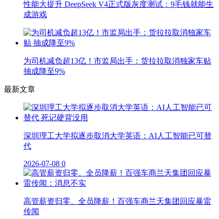
性能大提升 DeepSeek V4正式版灰度测试：9毛钱就能生
成游戏
为司机减负超13亿！市监局出手：货拉拉取消独家车贴
抽成降至9%
最新文章
深圳理工大学拟逐步取消大学英语：AI人工智能已可替
代
2026-07-08
0
高管薪资归零、全员降薪！百强车商兰天集团回应暴雷
传闻