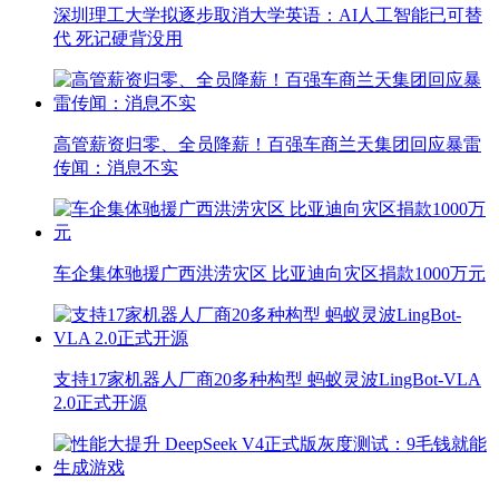
深圳理工大学拟逐步取消大学英语：AI人工智能已可替
代 死记硬背没用
高管薪资归零、全员降薪！百强车商兰天集团回应暴雷
传闻：消息不实
车企集体驰援广西洪涝灾区 比亚迪向灾区捐款1000万元
支持17家机器人厂商20多种构型 蚂蚁灵波LingBot-VLA
2.0正式开源