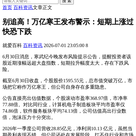
搜 索
首页
百科资讯
文章正文
别追高！万亿寒王发布警示：短期上涨过
快恐下跌
就爱百科
百科资讯
2026-07-01 23:05:00
8
6月30日消息，寒武纪今晚发布风险提示公告，提醒投资者该
股近期涨幅远超大盘指数，短期拉升幅度太大，存在下跌风
险。
截至6月30日收盘，个股股价1595.55元，总市值突破万亿，市
场把它称作万亿寒王，但公司自身存在多重隐患。
公告直接亮出估值数据，个股滚动市盈率368.97倍，市净率
77.88倍。对比同行业，计算机电子制造板块平均市盈率仅
74.86倍，软件服务板块平均74.13倍，公司估值高出行业数
倍，泡沫压力十分突出。
2026年一季度公司营收28.85亿元，净利润10.13 亿元，虽然当
期盈利表现不错，但公司还处在发展阶段，扛不住行业和市场