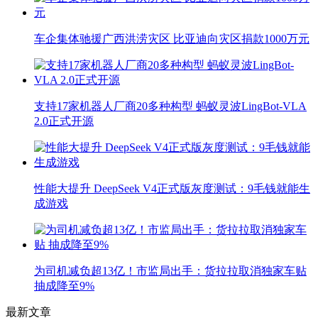
车企集体驰援广西洪涝灾区 比亚迪向灾区捐款1000万元
支持17家机器人厂商20多种构型 蚂蚁灵波LingBot-VLA
2.0正式开源
性能大提升 DeepSeek V4正式版灰度测试：9毛钱就能生
成游戏
为司机减负超13亿！市监局出手：货拉拉取消独家车贴
抽成降至9%
最新文章