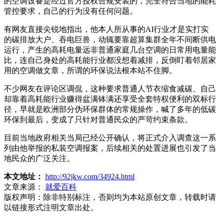
的空调设备是经过官方授权合规安装的，完全符合当地的能耗
管控要求，自己的行为没有任何问题。
有网友直接尖锐地指出，他本人所从事的AI行业才是实打实
的碳排放大户、吞电巨兽，动辄要靠超算集群全年不间断供电
运行，产生的高耗电量远非普通家庭几台空调的日常用电量能
比，连自己身处的高耗能行业都没想着减排，反倒盯着邻居家
用的空调做文章，所谓的环保说法根本站不住脚。
不少网友在评论区调侃，这种要求普通人节衣缩食减碳、自己
却靠着高耗能行业赚得盆满钵满还享受全套特权便利的双标行
径，早就是欧洲部分伪环保群体的常规操作，喊了多年的低碳
环保到最后，变成了只针对普通民众的严苛约束条款。
目前当地政府相关当局已经公开确认，将正式介入调查这一系
列由他举报的私装空调报案，后续相关的处置进展也引发了当
地民众的广泛关注。
本文地址：
http://92jkw.com/34924.html
文章来源：
就爱百科
版权声明：
除非特别标注，否则均为本站原创文章，转载时请
以链接形式注明文章出处。