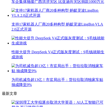
车企集体驰援广西洪涝灾区 比亚迪向灾区捐款1000万元
支持17家机器人厂商20多种构型 蚂蚁灵波LingBot-VLA
2.0正式开源
性能大提升 DeepSeek V4正式版灰度测试：9毛钱就能生
成游戏
为司机减负超13亿！市监局出手：货拉拉取消独家车贴
抽成降至9%
最新文章