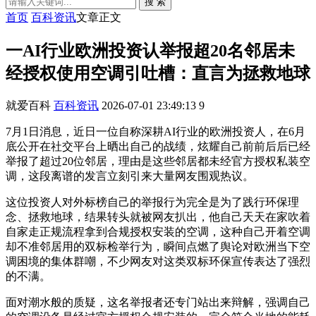
搜 索
首页
百科资讯
文章正文
一AI行业欧洲投资认举报超20名邻居未
经授权使用空调引吐槽：直言为拯救地球
就爱百科
百科资讯
2026-07-01 23:49:13
9
7月1日消息，近日一位自称深耕AI行业的欧洲投资人，在6月
底公开在社交平台上晒出自己的战绩，炫耀自己前前后后已经
举报了超过20位邻居，理由是这些邻居都未经官方授权私装空
调，这段离谱的发言立刻引来大量网友围观热议。
这位投资人对外标榜自己的举报行为完全是为了践行环保理
念、拯救地球，结果转头就被网友扒出，他自己天天在家吹着
自家走正规流程拿到合规授权安装的空调，这种自己开着空调
却不准邻居用的双标检举行为，瞬间点燃了舆论对欧洲当下空
调困境的集体群嘲，不少网友对这类双标环保宣传表达了强烈
的不满。
面对潮水般的质疑，这名举报者还专门站出来辩解，强调自己